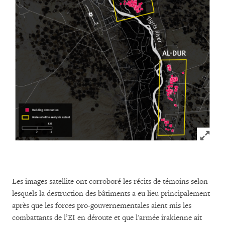
Click to
Les images satellite ont corroboré les récits de témoins selon
lesquels la destruction des bâtiments a eu lieu principalement
après que les forces pro-gouvernementales aient mis les
combattants de l’EI en déroute et que l'armée irakienne ait