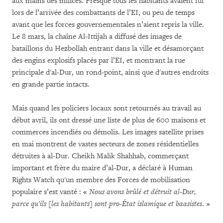
aux mains des milices. Presque tous les habitants avaient fui
lors de l’arrivée des combattants de l’EI, ou peu de temps
avant que les forces gouvernementales n’aient repris la ville.
Le 8 mars, la chaîne Al-Ittijah a diffusé des images de
bataillons du Hezbollah entrant dans la ville et désamorçant
des engins explosifs placés par l’EI, et montrant la rue
principale d'al-Dur, un rond-point, ainsi que d'autres endroits
en grande partie intacts.
Mais quand les policiers locaux sont retournés au travail au
début avril, ils ont dressé une liste de plus de 600 maisons et
commerces incendiés ou démolis. Les images satellite prises
en mai montrent de vastes secteurs de zones résidentielles
détruites à al-Dur. Cheikh Malik Shahhab, commerçant
important et frère du maire d’al-Dur, a déclaré à Human
Rights Watch qu'un membre des Forces de mobilisation
populaire s’est vanté : «
Nous avons brûlé et détruit al-Dur,
parce qu'ils [les habitants] sont pro-État islamique et baasistes
. »