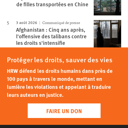
de filles transportées en Chine
3 août 2026
Communiqué de presse
Afghanistan : Cinq ans après,
l'offensive des talibans contre
les droits s'intensifie
Protéger les droits, sauver des vies
HRW défend les droits humains dans près de
100 pays à travers le monde, mettant en
lumière les violations et appelant à traduire
leurs auteurs en justice.
FAIRE UN DON