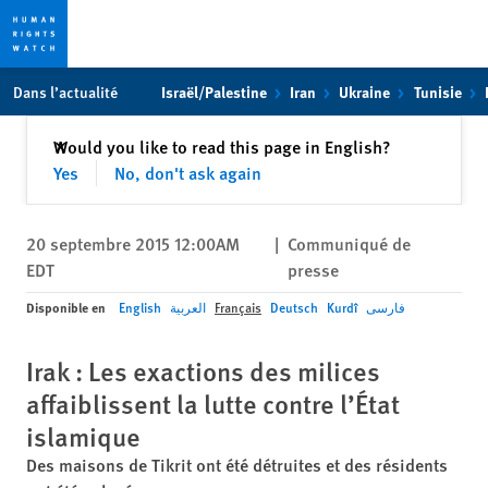
Skip
Skip
Dans l’actualité
Israël/Palestine
Iran
Ukraine
Tunisie
to
to
cookie
main
Fermer
Would you like to read this page in English?
✕
privacy
content
Yes
No, don't ask again
notice
20 septembre 2015 12:00AM
|
Communiqué de
EDT
presse
Disponible en
English
العربية
Français
Deutsch
Kurdî
فارسی
Irak : Les exactions des milices
affaiblissent la lutte contre l’État
islamique
Des maisons de Tikrit ont été détruites et des résidents