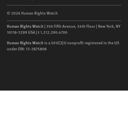
© 2026 Human Rights Watch
Human Rights Watch
| 350 Fifth Avenue, 34th Floor | New York,
NY
10118-3299
USA
|
t
1.212.290.4700
Human Rights Watch
is a 501(C)(3) nonprofit registered in the US
under EIN: 13-2875808