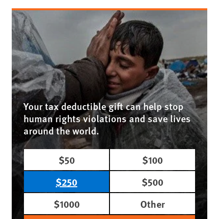
Your tax deductible gift can help stop
human rights violations and save lives
around the world.
$50
$100
$250
$500
$1000
Other