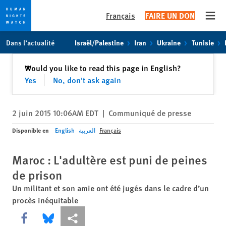
Français
FAIRE UN DON
Open
Skip
Skip
Dans l’actualité
Israël/Palestine
Iran
Ukraine
Tunisie
to
to
cookie
main
Fermer
Would you like to read this page in English?
✕
privacy
content
Yes
No, don't ask again
notice
2 juin 2015 10:06AM EDT
|
Communiqué de presse
Disponible en
English
العربية
Français
Maroc : L'adultère est puni de peines
de prison
Un militant et son amie ont été jugés dans le cadre d’un
procès inéquitable
Share this via Facebook
Share this via Bluesky
Share this via Partagez