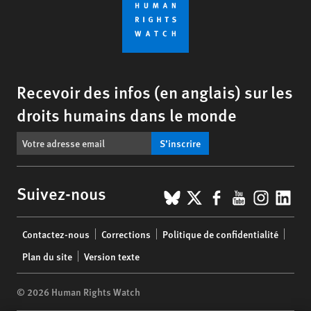
Recevoir des infos (en anglais) sur les
droits humains dans le monde
S’inscrire
BlueSky
X
Facebook
YouTub
Insta
Lin
Suivez-nous
Footer
Contactez-nous
Corrections
Politique de confidentialité
menu
Plan du site
Version texte
© 2026 Human Rights Watch