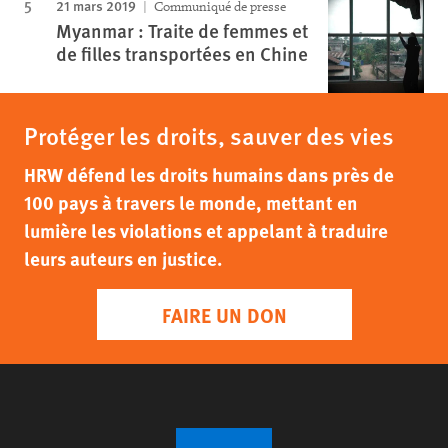
21 mars 2019
Communiqué de presse
Myanmar : Traite de femmes et
de filles transportées en Chine
Protéger les droits, sauver des vies
HRW défend les droits humains dans près de
100 pays à travers le monde, mettant en
lumière les violations et appelant à traduire
leurs auteurs en justice.
FAIRE UN DON