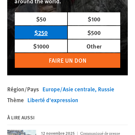
around the world.
$50
$100
$250
$500
$1000
Other
FAIRE UN DON
Région/Pays
Europe/Asie centrale
Russie
Thème
Liberté d'expression
À LIRE AUSSI
12 novembre 2025
Communiqué de presse