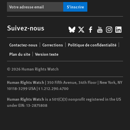
S’inscrire
BlueSky
X
Facebook
YouTub
Insta
Lin
Suivez-nous
Footer
Contactez-nous
Corrections
Politique de confidentialité
menu
Plan du site
Version texte
© 2026 Human Rights Watch
Human Rights Watch
| 350 Fifth Avenue, 34th Floor | New York,
NY
10118-3299
USA
|
t
1.212.290.4700
Human Rights Watch
is a 501(C)(3) nonprofit registered in the US
under EIN: 13-2875808