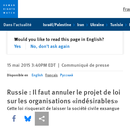
Fra
Skip
Skip
Dans l’actualité
Israël/Palestine
Iran
Ukraine
Tunisie
to
to
cookie
main
Fermer
Would you like to read this page in English?
✕
privacy
content
Yes
No, don't ask again
notice
15 mai 2015 3:40PM EDT
|
Communiqué de presse
Disponible en
English
Français
Русский
Russie : Il faut annuler le projet de loi
sur les organisations «indésirables»
Cette loi risquerait de laisser la société civile exsangue
Share this via Facebook
Share this via Bluesky
Share this via Partagez