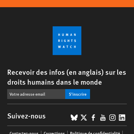
Recevoir des infos (en anglais) sur les
droits humains dans le monde
S’inscrire
BlueSky
X
Facebook
YouTub
Insta
Lin
Suivez-nous
Footer
Contactez-nous
Corrections
Politique de confidentialité