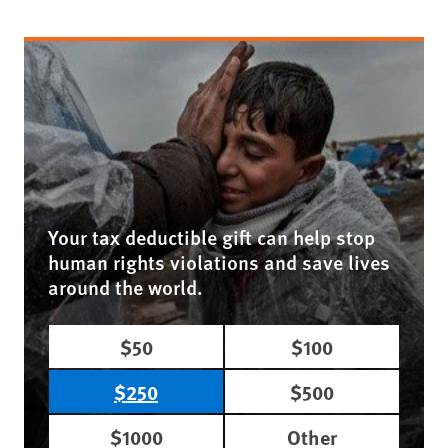
Your tax deductible gift can help stop
human rights violations and save lives
around the world.
$50
$100
$250
$500
$1000
Other