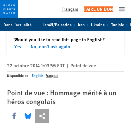
Français
FAIRE UN DON
Open
Skip
Skip
Dans l’actualité
Israël/Palestine
Iran
Ukraine
Tunisie
to
to
cookie
main
Fermer
Would you like to read this page in English?
✕
privacy
content
Yes
No, don't ask again
notice
22 octobre 2014 1:03PM EDT
|
Point de vue
Disponible en
English
Français
Point de vue : Hommage mérité à un
héros congolais
Share this via Facebook
Share this via Bluesky
Share this via Partagez