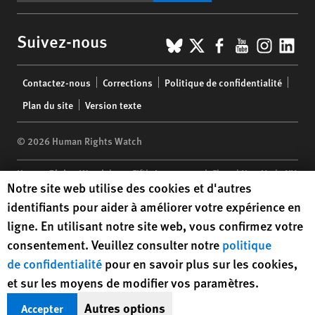
BlueSky
X
Facebook
YouTub
Insta
Lin
Suivez-nous
Footer
Contactez-nous
Corrections
Politique de confidentialité
menu
Plan du site
Version texte
© 2026 Human Rights Watch
Human Rights Watch
| 350 Fifth Avenue, 34th Floor | New York,
NY
Human Rights Watch cookie preferences
Notre site web utilise des cookies et d'autres
10118-3299
USA
|
t
1.212.290.4700
identifiants pour aider à améliorer votre expérience en
Human Rights Watch
is a 501(C)(3) nonprofit registered in the US
ligne. En utilisant notre site web, vous confirmez votre
under EIN: 13-2875808
consentement. Veuillez consulter notre
politique
de confidentialité
pour en savoir plus sur les cookies,
et sur les moyens de modifier vos paramètres.
Autres options
Accepter