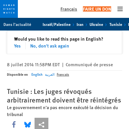
Français
FAIRE UN DON
Open
Skip
Skip
Dans l’actualité
Israël/Palestine
Iran
Ukraine
Tunisie
to
to
cookie
main
Fermer
Would you like to read this page in English?
✕
privacy
content
Yes
No, don't ask again
notice
8 juillet 2014 11:58PM EDT
|
Communiqué de presse
Disponible en
English
العربية
Français
Tunisie : Les juges révoqués
arbitrairement doivent être réintégrés
Le gouvernement n’a pas encore exécuté la décision du
tribunal
Share this via Facebook
Share this via Bluesky
Share this via Partagez