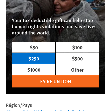
Your tax deductible gift can help stop
human rights violations and save lives
around the world.
$50
$100
$250
$500
$1000
Other
FAIRE UN DON
Région/Pays