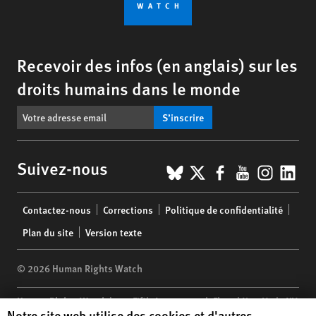
Recevoir des infos (en anglais) sur les
droits humains dans le monde
S’inscrire
BlueSky
X
Facebook
YouTub
Insta
Lin
Suivez-nous
Footer
Contactez-nous
Corrections
Politique de confidentialité
menu
Plan du site
Version texte
© 2026 Human Rights Watch
Human Rights Watch
| 350 Fifth Avenue, 34th Floor | New York,
NY
Human Rights Watch cookie preferences
Notre site web utilise des cookies et d'autres
10118-3299
USA
|
t
1.212.290.4700