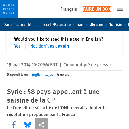
Français
FAIRE UN DON
Open
Skip
Skip
Dans l’actualité
Israël/Palestine
Iran
Ukraine
Tunisie
to
to
cookie
main
Fermer
Would you like to read this page in English?
✕
privacy
content
Yes
No, don't ask again
notice
19 mai 2014 10:20AM EDT
|
Communiqué de presse
Disponible en
English
العربية
Français
Syrie : 58 pays appellent à une
saisine de la CPI
Le Conseil de sécurité de l’ONU devrait adopter la
résolution proposée par la France
Share this via Facebook
Share this via Bluesky
Share this via Partagez