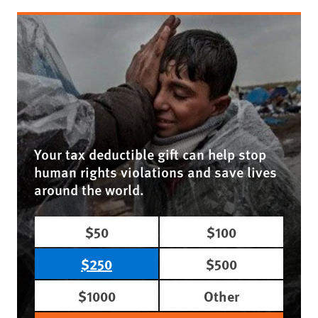
Your tax deductible gift can help stop
human rights violations and save lives
around the world.
$50
$100
$250
$500
$1000
Other