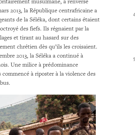
ajoritairement musulmane, a renversé
ars 2013, la République centrafricaine a
geants de la Séléka, dont certains étaient
troyé des fiefs. Ils régnaient par la
lages et tirant au hasard sur des
rement chrétien dès qu’ils les croisaient.
embre 2013, la Séléka a continué à
 mois. Une milice à prédominance
rs commencé à riposter à la violence des
bus.