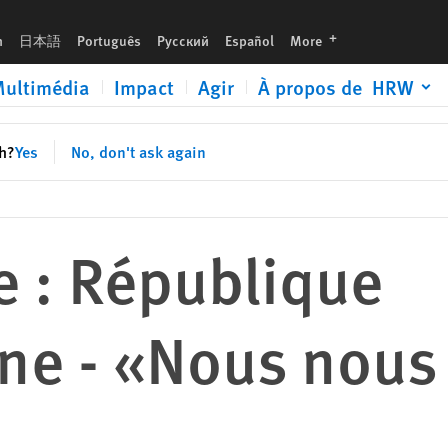
rons»
languages
h
日本語
Português
Русский
Español
More
ultimédia
Impact
Agir
À propos de HRW
sh?
Yes
No, don't ask again
e : République
ine - «Nous nous
»