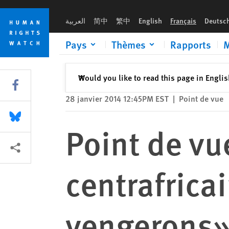
Skip
Skip
Point de vue : République centrafricaine - «Nous nous venge
to
to
العربية
简中
繁中
English
Français
Deutsc
cookie
main
privacy
content
Pays
Thèmes
Rapports
M
notice
Fermer
Would you like to read this page in Engli
✕
Share this via Facebook
28 janvier 2014 12:45PM EST
|
Point de vue
Share this via Bluesky
Point de vu
Share this via Partagez
centrafrica
vengerons