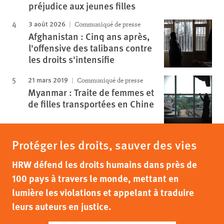
préjudice aux jeunes filles
3 août 2026
Communiqué de presse
Afghanistan : Cinq ans après,
l'offensive des talibans contre
les droits s'intensifie
21 mars 2019
Communiqué de presse
Myanmar : Traite de femmes et
de filles transportées en Chine
Protéger les droits, sauver des vies
HRW défend les droits humains dans près de
100 pays à travers le monde, mettant en
lumière les violations et appelant à traduire
leurs auteurs en justice.