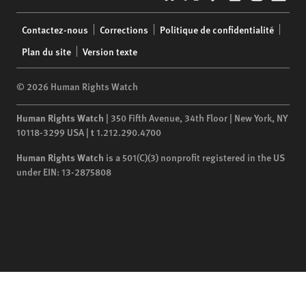
Footer
Contactez-nous
Corrections
Politique de confidentialité
menu
Plan du site
Version texte
© 2026 Human Rights Watch
Human Rights Watch
| 350 Fifth Avenue, 34th Floor | New York,
NY
10118-3299
USA
|
t
1.212.290.4700
Human Rights Watch
is a 501(C)(3) nonprofit registered in the US
under EIN: 13-2875808