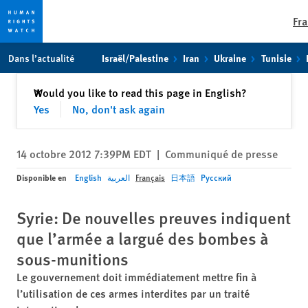
Fra
Skip
Skip
Dans l’actualité
Israël/Palestine
Iran
Ukraine
Tunisie
to
to
cookie
main
Fermer
Would you like to read this page in English?
✕
privacy
content
Yes
No, don't ask again
notice
14 octobre 2012 7:39PM EDT
|
Communiqué de presse
Disponible en
English
العربية
Français
日本語
Русский
Syrie: De nouvelles preuves indiquent
que l’armée a largué des bombes à
sous-munitions
Le gouvernement doit immédiatement mettre fin à
l’utilisation de ces armes interdites par un traité