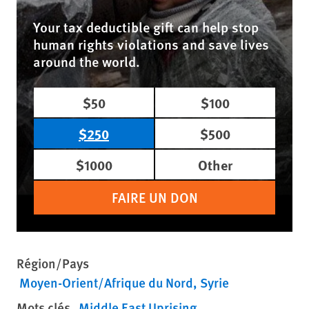
Your tax deductible gift can help stop
human rights violations and save lives
around the world.
$50
$100
$250
$500
$1000
Other
FAIRE UN DON
Région/Pays
Moyen-Orient/Afrique du Nord
Syrie
Mots clés
Middle East Uprising