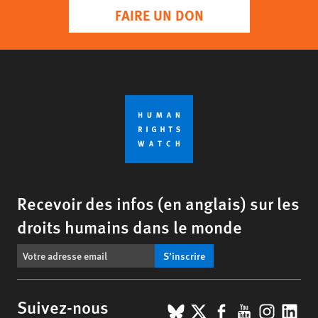
FAIRE UN DON
Recevoir des infos (en anglais) sur les
droits humains dans le monde
S’inscrire
BlueSky
X
Facebook
YouTub
Insta
Lin
Suivez-nous