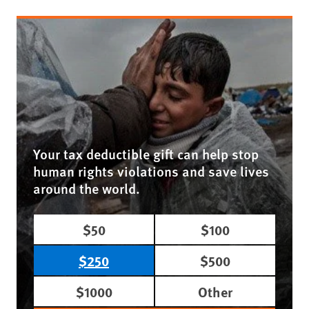
Your tax deductible gift can help stop
human rights violations and save lives
around the world.
$50
$100
$250
$500
$1000
Other