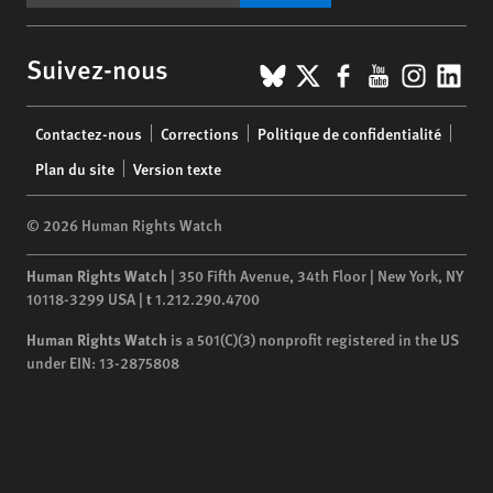
BlueSky
X
Facebook
YouTub
Insta
Lin
Suivez-nous
Footer
Contactez-nous
Corrections
Politique de confidentialité
menu
Plan du site
Version texte
© 2026 Human Rights Watch
Human Rights Watch
| 350 Fifth Avenue, 34th Floor | New York,
NY
10118-3299
USA
|
t
1.212.290.4700
Human Rights Watch
is a 501(C)(3) nonprofit registered in the US
under EIN: 13-2875808