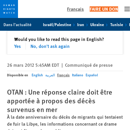
Français
FAIRE UN DON
O
Skip
Skip
Dans l’actualité
Israël/Palestine
Iran
Ukraine
Tunisie
to
to
cookie
main
Fermer
Would you like to read this page in English?
✕
privacy
content
Yes
No, don't ask again
notice
26 mars 2012 5:45AM EDT
|
Communiqué de presse
Disponible en
English
العربية
Français
Italiano
Español
OTAN : Une réponse claire doit être
apportée à propos des décès
survenus en mer
À la date anniversaire du décès de migrants qui tentaient
de fuir la Libye, les informations concernant ce drame