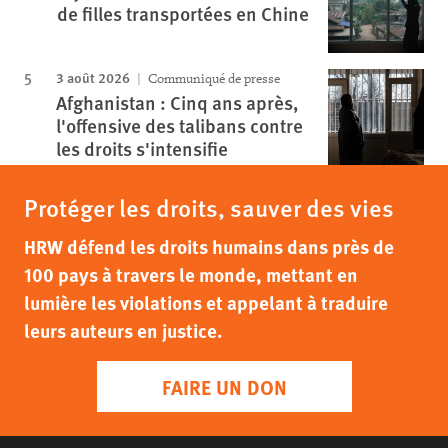
de filles transportées en Chine
3 août 2026
Communiqué de presse
Afghanistan : Cinq ans après,
l'offensive des talibans contre
les droits s'intensifie
Protéger les droits, sauver des vies
HRW défend les droits humains dans près de
100 pays à travers le monde, mettant en
lumière les violations et appelant à traduire
leurs auteurs en justice.
FAIRE UN DON