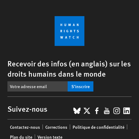
Recevoir des infos (en anglais) sur les
droits humains dans le monde
S’inscrire
BlueSky
X
Facebook
YouTub
Insta
Lin
Suivez-nous
Footer
Contactez-nous
Corrections
Politique de confidentialité
menu
Plan du site
Version texte