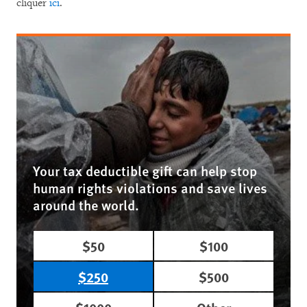
cliquer
ici
.
Your tax deductible gift can help stop
human rights violations and save lives
around the world.
$50
$100
$250
$500