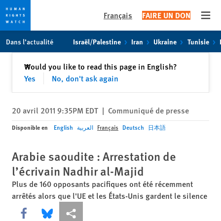
Français
FAIRE UN DON
Open
Skip
Skip
Dans l’actualité
Israël/Palestine
Iran
Ukraine
Tunisie
to
to
cookie
main
Fermer
Would you like to read this page in English?
✕
privacy
content
Yes
No, don't ask again
notice
20 avril 2011 9:35PM EDT
|
Communiqué de presse
Disponible en
English
العربية
Français
Deutsch
日本語
Arabie saoudite : Arrestation de
l’écrivain Nadhir al-Majid
Plus de 160 opposants pacifiques ont été récemment
arrêtés alors que l'UE et les États-Unis gardent le silence
Share this via Facebook
Share this via Bluesky
Share this via Partagez