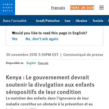
Français
FAIRE UN DON
Open
Skip
Skip
Dans l’actualité
Israël/Palestine
Iran
Ukraine
Tunisie
to
to
cookie
main
Fermer
Would you like to read this page in English?
✕
privacy
content
Yes
No, don't ask again
notice
30 novembre 2010 3:50PM EST
|
Communiqué de presse
Disponible en
English
Français
Kenya : Le gouvernement devrait
soutenir la divulgation aux enfants
séropositifs de leur condition
Le maintien des enfants dans l’ignorance de leur
maladie constitue un obstacle à la prévention et au