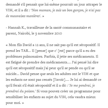
demandé s'il pensait que lui-même pourrait un jour attraper le
VIH, et il a dit : ‘
Non maman, je suis un bon garçon, je n'ai pas
de mauvaises manières'
. »
- Hannah K., travailleuse de la santé communautaire et
parent, Nairobi, le 3 novembre 2010
« Mon fils David a 12 ans, il ne sait pas qu'il est séropositif. Il
prend les TAR... Il [pense] que c' [est] parce qu'il a eu des
problèmes pulmonaires. Parfois, il jette ses médicaments. Il
est fatigué de prendre des médicaments.... J'ai pensé lui dire
qu'il est séropositif mais j'ai peur qu'il se pende ou qu'il se
suicide... David pense que seuls les adultes ont le VIH et que
les enfants ne sont pas censés [l'avoir].... Je lui ai demandé ce
qu'il ferait s'il était séropositif et il a dit : ‘
Je me pendrai, je
prendrai du poison
.' Si vous pouvez créer un programme pour
sensibiliser les enfants au sujet du VIH, cela vaudra mieux
pour moi. »