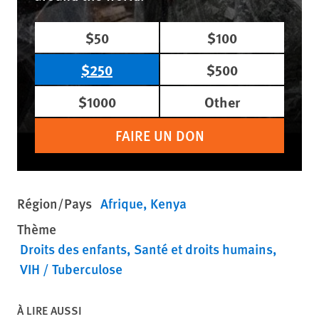
$50
$100
$250
$500
$1000
Other
FAIRE UN DON
Région/Pays
Afrique
Kenya
Thème
Droits des enfants
Santé et droits humains
VIH / Tuberculose
À LIRE AUSSI