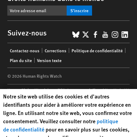
S’inscrire
BlueSky
X
Facebook
YouTub
Insta
Lin
Suivez-nous
Footer
Contactez-nous
Corrections
Politique de confidentialité
menu
Plan du site
Version texte
© 2026 Human Rights Watch
Human Rights Watch
| 350 Fifth Avenue, 34th Floor | New York,
NY
Human Rights Watch cookie preferences
Notre site web utilise des cookies et d'autres
10118-3299
USA
|
t
1.212.290.4700
identifiants pour aider à améliorer votre expérience en
Human Rights Watch
is a 501(C)(3) nonprofit registered in the US
ligne. En utilisant notre site web, vous confirmez votre
under EIN: 13-2875808
consentement. Veuillez consulter notre
politique
de confidentialité
pour en savoir plus sur les cookies,