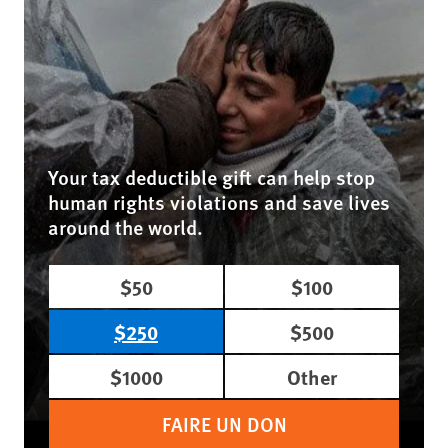
Your tax deductible gift can help stop
human rights violations and save lives
around the world.
$50
$100
$250
$500
$1000
Other
FAIRE UN DON