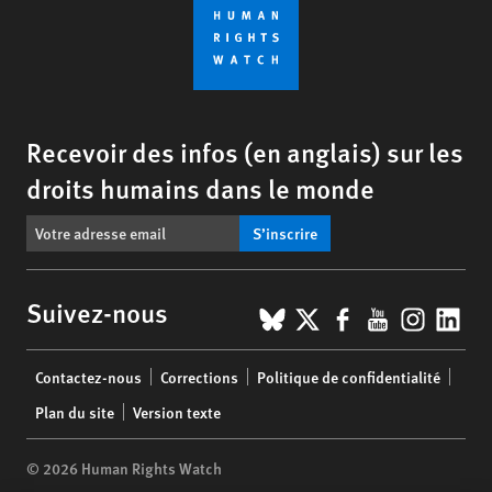
Recevoir des infos (en anglais) sur les
droits humains dans le monde
S’inscrire
BlueSky
X
Facebook
YouTub
Insta
Lin
Suivez-nous
Footer
Contactez-nous
Corrections
Politique de confidentialité
menu
Plan du site
Version texte
© 2026 Human Rights Watch