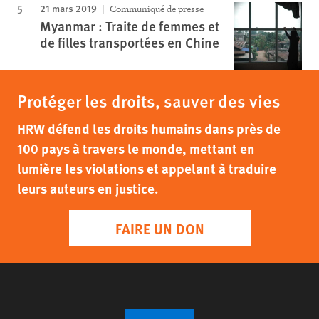
21 mars 2019
Communiqué de presse
Myanmar : Traite de femmes et
de filles transportées en Chine
Protéger les droits, sauver des vies
HRW défend les droits humains dans près de
100 pays à travers le monde, mettant en
lumière les violations et appelant à traduire
leurs auteurs en justice.
FAIRE UN DON