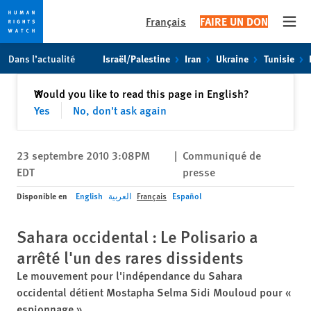
Français
FAIRE UN DON
Open
Skip
Skip
Dans l’actualité
Israël/Palestine
Iran
Ukraine
Tunisie
to
to
cookie
main
Fermer
Would you like to read this page in English?
✕
privacy
content
Yes
No, don't ask again
notice
23 septembre 2010 3:08PM
|
Communiqué de
EDT
presse
Disponible en
English
العربية
Français
Español
Sahara occidental : Le Polisario a
arrêté l'un des rares dissidents
Le mouvement pour l'indépendance du Sahara
occidental détient Mostapha Selma Sidi Mouloud pour «
espionnage »