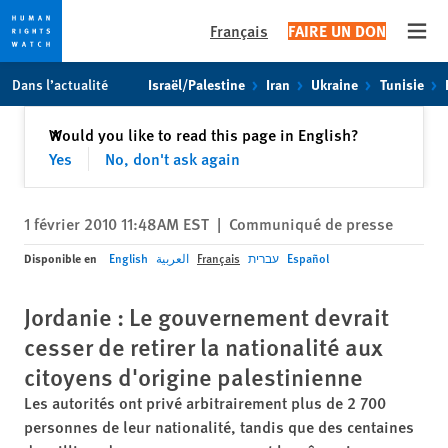
Français
FAIRE UN DON
Open
Skip
Skip
Dans l’actualité
Israël/Palestine
Iran
Ukraine
Tunisie
to
to
cookie
main
Fermer
Would you like to read this page in English?
✕
privacy
content
Yes
No, don't ask again
notice
1 février 2010 11:48AM EST
|
Communiqué de presse
Disponible en
English
العربية
Français
עברית
Español
Jordanie : Le gouvernement devrait
cesser de retirer la nationalité aux
citoyens d'origine palestinienne
Les autorités ont privé arbitrairement plus de 2 700
personnes de leur nationalité, tandis que des centaines