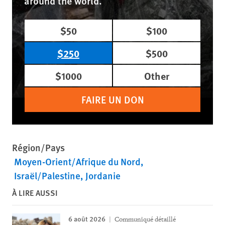
around the world.
$50
$100
$250
$500
$1000
Other
FAIRE UN DON
Région/Pays
Moyen-Orient/Afrique du Nord
Israël/Palestine
Jordanie
À LIRE AUSSI
6 août 2026
Communiqué détaillé