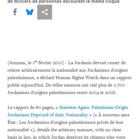
de milliers de personnes encourent le même risque
Share this via Facebook
Share this via Bluesky
Share this via Partagez
er
(Amman, le 1
février 2010) - La Jordanie devrait cesser de
retirer arbitrairement la nationalité aux Jordaniens d'origine
palestinienne, a déclaré Human Rights Watch dans un rapport
publié aujourd'hui. De telles mesures ont visé plus de 2 700
Jordaniens d'origine palestinienne entre 2004 et 2008.
Le rapport de 60 pages,
« Stateless Again: Palestinian-Origin
Jordanians Deprived of their Nationality »
(« À nouveau sans
État : Les Jordaniens d'origine palestinienne privés de leur
nationalité »), details the arbitrary manner, with no clear
basis in law, in which Jordan deprives its citizens who were