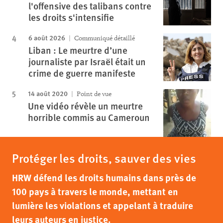
l'offensive des talibans contre
les droits s'intensifie
6 août 2026
Communiqué détaillé
Liban : Le meurtre d’une
journaliste par Israël était un
crime de guerre manifeste
14 août 2020
Point de vue
Une vidéo révèle un meurtre
horrible commis au Cameroun
Protéger les droits, sauver des vies
HRW défend les droits humains dans près de
100 pays à travers le monde, mettant en
lumière les violations et appelant à traduire
leurs auteurs en justice.