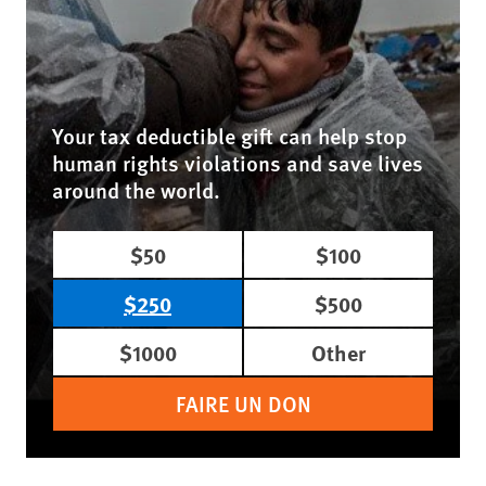
Your tax deductible gift can help stop
human rights violations and save lives
around the world.
$50
$100
$250
$500
$1000
Other
FAIRE UN DON