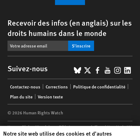
Recevoir des infos (en anglais) sur les
droits humains dans le monde
S’inscrire
BlueSky
X
Facebook
YouTub
Insta
Lin
Suivez-nous
Footer
Contactez-nous
Corrections
Politique de confidentialité
menu
Plan du site
Version texte
© 2026 Human Rights Watch
Human Rights Watch
| 350 Fifth Avenue, 34th Floor | New York,
NY
Human Rights Watch cookie preferences
Notre site web utilise des cookies et d'autres
10118-3299
USA
|
t
1.212.290.4700