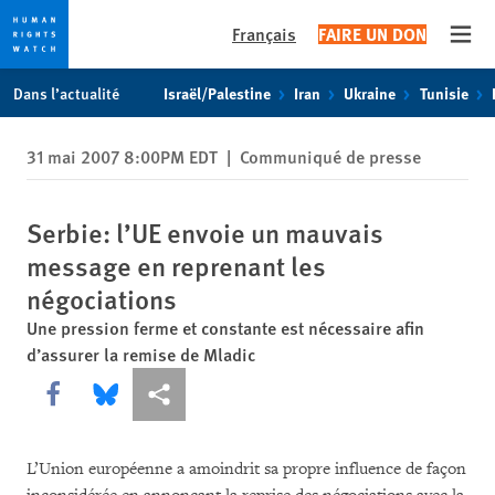
Français
FAIRE UN DON
Open
Skip
Skip
Dans l’actualité
Israël/Palestine
Iran
Ukraine
Tunisie
to
to
cookie
main
31 mai 2007 8:00PM EDT
|
Communiqué de presse
privacy
content
notice
Serbie: l’UE envoie un mauvais
message en reprenant les
négociations
Une pression ferme et constante est nécessaire afin
d’assurer la remise de Mladic
Share this via Facebook
Share this via Bluesky
Share this via Partagez
L’Union européenne a amoindrit sa propre influence de façon