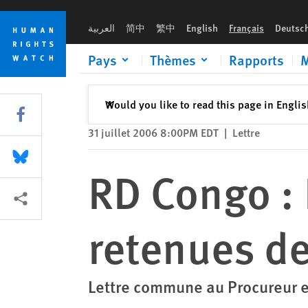
Skip
Skip
RD Congo : Inquiétudes sur les charges retenues devant la CP
to
to
العربية
简中
繁中
English
Français
Deutsc
cookie
main
privacy
content
Pays
Thèmes
Rapports
M
notice
Fermer
Would you like to read this page in Engli
✕
Share this via Facebook
31 juillet 2006 8:00PM EDT
|
Lettre
Share this via Bluesky
RD Congo : 
Share this via Partagez
retenues de
Lettre commune au Procureur e