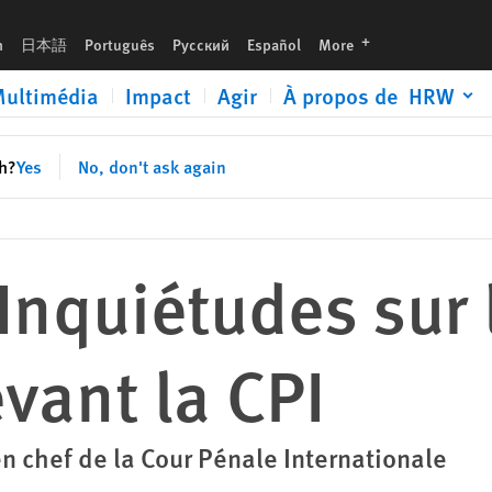
I
languages
h
日本語
Português
Русский
Español
More
ultimédia
Impact
Agir
À propos de HRW
sh?
Yes
No, don't ask again
Inquiétudes sur 
vant la CPI
n chef de la Cour Pénale Internationale