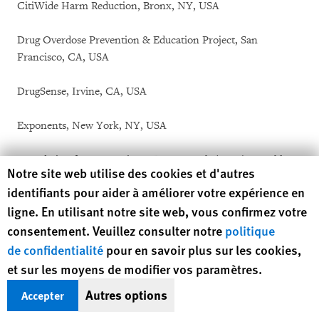
CitiWide Harm Reduction, Bronx, NY, USA
Drug Overdose Prevention & Education Project, San
Francisco, CA, USA
DrugSense, Irvine, CA, USA
Exponents, New York, NY, USA
Foundation for Integrative AIDS Research (FIAR), Brooklyn,
Human Rights Watch cookie preferences
Notre site web utilise des cookies et d'autres
NY, USA
identifiants pour aider à améliorer votre expérience en
ligne. En utilisant notre site web, vous confirmez votre
Gay Men's Health Crisis, New York, NY, USA
consentement. Veuillez consulter notre
politique
Global AIDS Alliance, Washington DC, USA
de confidentialité
pour en savoir plus sur les cookies,
et sur les moyens de modifier vos paramètres.
Harm Reduction Coalition, New York, NY, USA
Autres options
Accepter
Harm Reduction Project, Denver and Salt Lake City, UT, USA