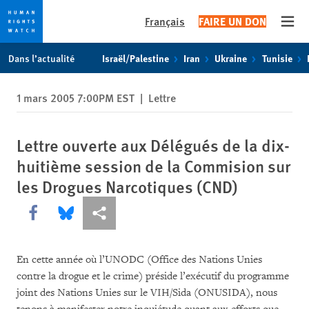
Français
FAIRE UN DON
Open
Skip
Skip
Dans l’actualité
Israël/Palestine
Iran
Ukraine
Tunisie
to
to
cookie
main
1 mars 2005 7:00PM EST
|
Lettre
privacy
content
notice
Lettre ouverte aux Délégués de la dix-
huitième session de la Commision sur
les Drogues Narcotiques (CND)
Share this via Facebook
Share this via Bluesky
Share this via Partagez
En cette année où l’UNODC (Office des Nations Unies
contre la drogue et le crime) préside l’exécutif du programme
joint des Nations Unies sur le VIH/Sida (ONUSIDA), nous