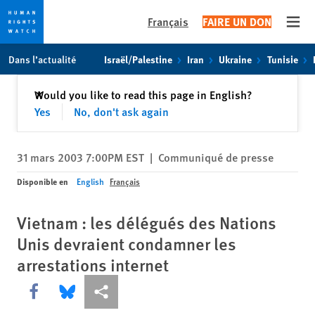
Français
FAIRE UN DON
Open
Skip
Skip
Dans l’actualité
Israël/Palestine
Iran
Ukraine
Tunisie
to
to
cookie
main
Fermer
Would you like to read this page in English?
✕
privacy
content
Yes
No, don't ask again
notice
31 mars 2003 7:00PM EST
|
Communiqué de presse
Disponible en
English
Français
Vietnam : les délégués des Nations
Unis devraient condamner les
arrestations internet
Share this via Facebook
Share this via Bluesky
Share this via Partagez