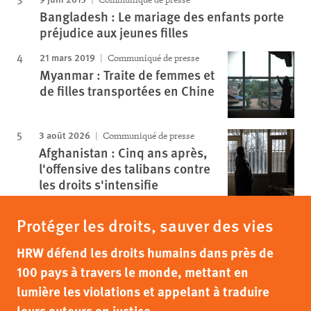
Bangladesh : Le mariage des enfants porte
préjudice aux jeunes filles
21 mars 2019
Communiqué de presse
Myanmar : Traite de femmes et
de filles transportées en Chine
3 août 2026
Communiqué de presse
Afghanistan : Cinq ans après,
l'offensive des talibans contre
les droits s'intensifie
Protéger les droits, sauver des vies
HRW défend les droits humains dans près de
100 pays à travers le monde, mettant en
lumière les violations et appelant à traduire
leurs auteurs en justice.