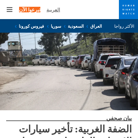
العربية
تبرعوا الآن
 menu
Skip
Skip
الأكثر رواجا
العراق
السعودية
سوريا
فيروس كورونا
to
to
cookie
main
content
privacy
notice
بيان صحفي
الضفة الغربية: تأخير سيارات