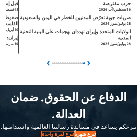
حرب مفترضة
قبل إسرائي
6 اغسطس/آب 2026
5 اغسطس/آب 2026
ضربات جوية تعرّض المدنيين للخطر في اليمن والسعودية
ضغوط إسر
الفلسطيني
28 يوليو/تموز 2026
10 أبريل/نيسان 2026
الولايات المتحدة وإيران تهددان بهجمات على البنية التحتية
المدنية
إيران: ال
24 يوليو/تموز 2026
30 مارس/آذار 2026
Next
Previous
الدفاع عن الحقوق. ضمان
العدالة.
تبرعكم يساعد في مساندة رسالتنا العالمية واستدامتها.
تبرع شهرياً
تبرع لمرة واحدة