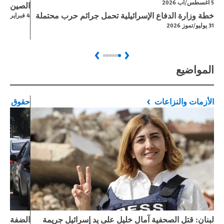
5 اغسطس/آب 2026
الصين: الق
خطة وزارة الدفاع الإسرائيلية تحمل جرائم حرب محتملة
4 فبراير/شباط 2026
31 يوليو/تموز 2026
Next
Previous
المواضيع
الأزمات والنزاعات
حقوق الط
لبنان: قتل الصحفية آمال خليل على يد إسرائيل جريمة
الضفة الغ