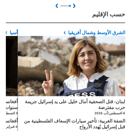
Next
Previous
حسب الإقليم
الشرق الأوسط وشمال أفريقيا
آسيا
لبنان: قتل الصحفية آمال خليل على يد إسرائيل جريمة
حرب مفترضة
سنوات من
6 اغسطس/آب 2026
3 اغسطس/آب 2026
الضفة الغربية: تأخير سيارات الإسعاف الفلسطينية من
أفغانستان
قبل إسرائيل يُهدد الأرواح
4 فبراير/شباط 2026