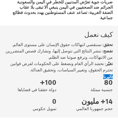
ضربات جوية تعرّض المدنيين للخطر في اليمن والسعودية
الجرائم ضد الصحفيين في اليمن ينبغي ألا تبقى بلا عقاب
الضفة الغربية: تصاعد عنف المستوطنين يهدد بحدوث فظائع
جماعية
كيف نعمل
نحقق:
نستقصي انتهاكات حقوق الإنسان على مستوى العالم.
نفضح:
ننشر النتائج التي نتوصل إليها، ونشارك قصص المتضررين
من الانتهاكات، ونرفع صوتنا ضد الظلم.
نغيّر:
نحشد الرأي العام ونضغط على الحكومات لفرض قوانين
تحترم الحقوق، وتغيير السياسات، وتحقيق العدالة.
تأثيرنا
100+
80
جنسية ممثلة
دولة حققنا في قضاياها
14+ مليون
0
حجم جمهورنا العالمي
تمويل حكومي