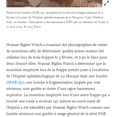
Click to
Partie d'une bombe OFAB-250 récupérée sur le site de la frappe aérienne du 3
février 2025 près de l'Hôpital ophtalmologique de la Mecque à Nyala (Darfour-
Sud), au Soudan. Cette photo a été transmise à HRW par un habitant de Nyala, le
21 avril 2025.
© 2025 Privé
Human Rights Watch a examiné des photographies de restes
de munitions afin de déterminer quelles armes avaient été
utilisées lors de trois frappes le 3 février, et a pu le faire pour
deux d'entre elles. Human Rights Watch a déterminé que la
munition employée lors de la frappe menée juste à l'extérieur
de l'Hôpital ophtalmologique de La Mecque était une bombe
OFAB-250
, une bombe à fragmentation larguée par voie
aérienne, non guidée et dotée d’une ogive hautement
explosive. La munition employée lors d'une autre frappe qui a
touché une route à environ 140 mètres au nord-ouest de
l'hôpital a été identifiée par Human Rights Watch comme une
bombe aérienne non guidée à usage général de la série FAB.