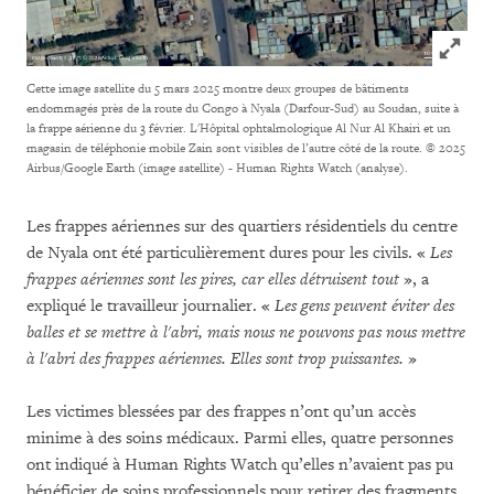
Click to
Cette image satellite du 5 mars 2025 montre deux groupes de bâtiments
endommagés près de la route du Congo à Nyala (Darfour-Sud) au Soudan, suite à
la frappe aérienne du 3 février. L'Hôpital ophtalmologique Al Nur Al Khairi et un
magasin de téléphonie mobile Zain sont visibles de l’autre côté de la route.
© 2025
Airbus/Google Earth (image satellite) - Human Rights Watch (analyse).
Les frappes aériennes sur des quartiers résidentiels du centre
de Nyala ont été particulièrement dures pour les civils. «
Les
frappes aériennes sont les pires, car elles détruisent tout
», a
expliqué le travailleur journalier. «
Les gens peuvent éviter des
balles et se mettre à l'abri, mais nous ne pouvons pas nous mettre
à l'abri des frappes aériennes. Elles sont trop puissantes.
»
Les victimes blessées par des frappes n’ont qu’un accès
minime à des soins médicaux. Parmi elles, quatre personnes
ont indiqué à Human Rights Watch qu’elles n’avaient pas pu
bénéficier de soins professionnels pour retirer des fragments