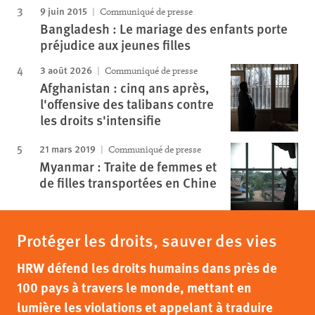
9 juin 2015
Communiqué de presse
Bangladesh : Le mariage des enfants porte
préjudice aux jeunes filles
3 août 2026
Communiqué de presse
Afghanistan : cinq ans après,
l'offensive des talibans contre
les droits s'intensifie
21 mars 2019
Communiqué de presse
Myanmar : Traite de femmes et
de filles transportées en Chine
Protéger les droits, sauver des vies
HRW défend les droits humains dans près de
100 pays à travers le monde, mettant en
lumière les violations et appelant à traduire