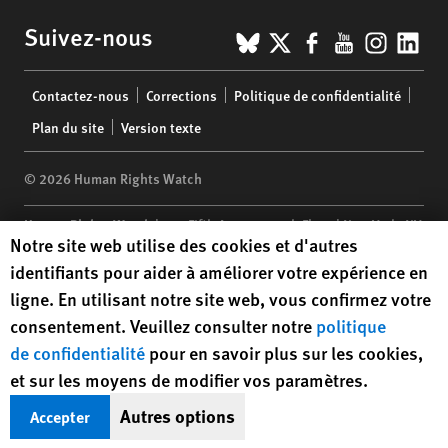
BlueSky
X
Facebook
YouTub
Insta
Lin
Suivez-nous
Footer
Contactez-nous
Corrections
Politique de confidentialité
menu
Plan du site
Version texte
© 2026 Human Rights Watch
Human Rights Watch
| 350 Fifth Avenue, 34th Floor | New York,
NY
Human Rights Watch cookie preferences
Notre site web utilise des cookies et d'autres
10118-3299
USA
|
t
1.212.290.4700
identifiants pour aider à améliorer votre expérience en
Human Rights Watch
is a 501(C)(3) nonprofit registered in the US
ligne. En utilisant notre site web, vous confirmez votre
under EIN: 13-2875808
consentement. Veuillez consulter notre
politique
de confidentialité
pour en savoir plus sur les cookies,
et sur les moyens de modifier vos paramètres.
Autres options
Accepter