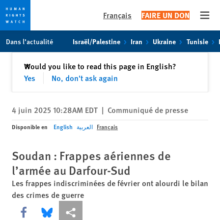
Français
FAIRE UN DON
Open
Skip
Skip
Dans l’actualité
Israël/Palestine
Iran
Ukraine
Tunisie
to
to
cookie
main
Fermer
Would you like to read this page in English?
✕
privacy
content
Yes
No, don't ask again
notice
4 juin 2025 10:28AM EDT
|
Communiqué de presse
Disponible en
English
العربية
Français
Soudan : Frappes aériennes de
l’armée au Darfour-Sud
Les frappes indiscriminées de février ont alourdi le bilan
des crimes de guerre
Share this via Facebook
Share this via Bluesky
Share this via Partagez