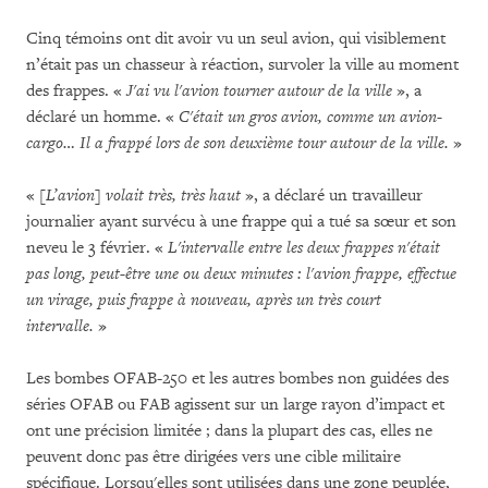
Cinq témoins ont dit avoir vu un seul avion, qui visiblement
n’était pas un chasseur à réaction, survoler la ville au moment
des frappes. «
J'ai vu l'avion tourner autour de la ville
», a
déclaré un homme. «
C'était un gros avion, comme un avion-
cargo… Il a frappé lors de son deuxième tour autour de la ville.
»
«
[L’avion] volait très, très haut
», a déclaré un travailleur
journalier ayant survécu à une frappe qui a tué sa sœur et son
neveu le 3 février. «
L'intervalle entre les deux frappes n'était
pas long, peut-être une ou deux minutes : l'avion frappe, effectue
un virage, puis frappe à nouveau, après un très court
intervalle.
»
Les bombes OFAB-250 et les autres bombes non guidées des
séries OFAB ou FAB agissent sur un large rayon d’impact et
ont une précision limitée ; dans la plupart des cas, elles ne
peuvent donc pas être dirigées vers une cible militaire
spécifique. Lorsqu'elles sont utilisées dans une zone peuplée,