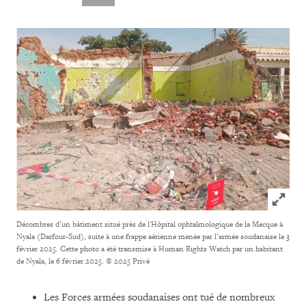
Click to
Décombres d’un bâtiment situé près de l'Hôpital ophtalmologique de la Mecque à
Nyala (Darfour-Sud), suite à une frappe aérienne menée par l’armée soudanaise le 3
février 2025. Cette photo a été transmise à Human Rights Watch par un habitant
de Nyala, le 6 février 2025.
© 2025 Privé
Les Forces armées soudanaises ont tué de nombreux