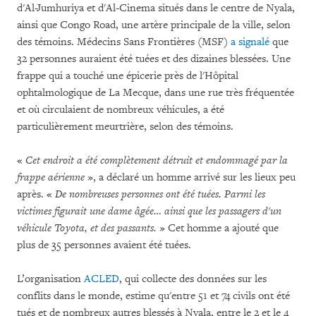
d'Al-Jumhuriya et d'Al-Cinema situés dans le centre de Nyala,
ainsi que Congo Road, une artère principale de la ville, selon
des témoins. Médecins Sans Frontières (MSF)
a signalé
que
32 personnes auraient été tuées et des dizaines blessées. Une
frappe qui a touché une épicerie près de l'Hôpital
ophtalmologique de La Mecque, dans une rue très fréquentée
et où circulaient de nombreux véhicules, a été
particulièrement meurtrière, selon des témoins.
«
Cet endroit a été complètement détruit et endommagé par la
frappe aérienne
», a déclaré un homme arrivé sur les lieux peu
après. «
De nombreuses personnes ont été tuées. Parmi les
victimes figurait une dame âgée… ainsi que les passagers d'un
véhicule Toyota, et des passants.
» Cet homme a ajouté que
plus de 35 personnes avaient été tuées.
L’organisation
ACLED
, qui collecte des données sur les
conflits dans le monde, estime qu'entre 51 et 74 civils ont été
tués et de nombreux autres blessés à Nyala, entre le 2 et le 4