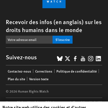
Recevoir des infos (en anglais) sur les
droits humains dans le monde
S’inscrire
BlueSky
X
Facebook
YouTub
Insta
Lin
Suivez-nous
Footer
Contactez-nous
Corrections
Politique de confidentialité
menu
Plan du site
Version texte
© 2026 Human Rights Watch
Human Rights Watch
| 350 Fifth Avenue, 34th Floor | New York,
NY
Human Rights Watch cookie preferences
Notre site web utilise des cookies et d'autres
10118-3299
USA
|
t
1.212.290.4700