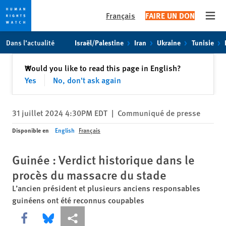
Français
FAIRE UN DON
Open
Skip
Skip
Dans l’actualité
Israël/Palestine
Iran
Ukraine
Tunisie
to
to
cookie
main
Fermer
Would you like to read this page in English?
✕
privacy
content
Yes
No, don't ask again
notice
31 juillet 2024 4:30PM EDT
|
Communiqué de presse
Disponible en
English
Français
Guinée : Verdict historique dans le
procès du massacre du stade
L’ancien président et plusieurs anciens responsables
guinéens ont été reconnus coupables
Share this via Facebook
Share this via Bluesky
Share this via Partagez