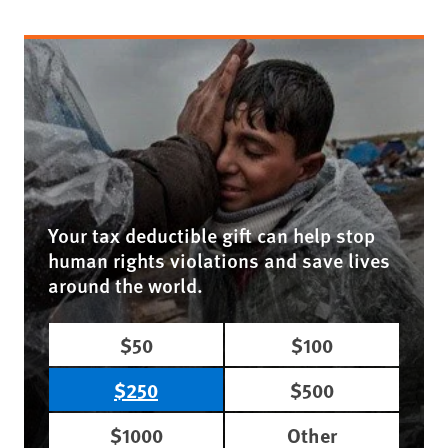
Your tax deductible gift can help stop
human rights violations and save lives
around the world.
$50
$100
$250
$500
$1000
Other