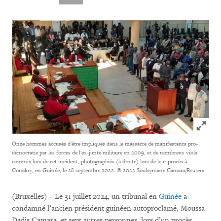
Click to
Onze hommes accusés d'être impliqués dans le massacre de manifestants pro-
démocratie par les forces de l'ex-junte militaire en 2009, et de nombreux viols
commis lors de cet incident, photographiés (à droite) lors de leur procès à
Conakry, en Guinée, le 28 septembre 2022.
© 2022 Souleymane Camara/Reuters
(Bruxelles) – Le 31 juillet 2024, un tribunal en
Guinée
a
condamné l’ancien président guinéen autoproclamé, Moussa
Dadis Camara, et sept autres personnes, lors d’un procès