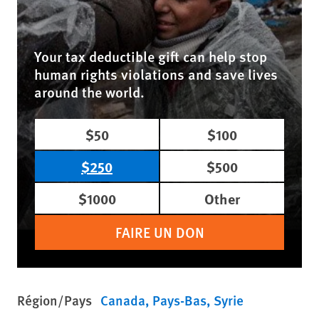
Your tax deductible gift can help stop
human rights violations and save lives
around the world.
$50
$100
$250
$500
$1000
Other
FAIRE UN DON
Région/Pays
Canada
Pays-Bas
Syrie