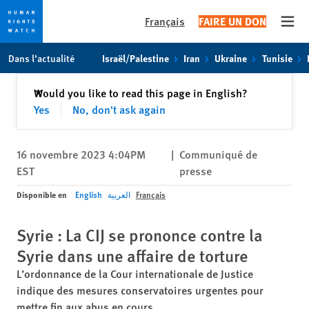
Français
FAIRE UN DON
Open
Skip
Skip
Dans l’actualité
Israël/Palestine
Iran
Ukraine
Tunisie
to
to
cookie
main
Fermer
Would you like to read this page in English?
✕
privacy
content
Yes
No, don't ask again
notice
16 novembre 2023 4:04PM
|
Communiqué de
EST
presse
Disponible en
English
العربية
Français
Syrie : La CIJ se prononce contre la
Syrie dans une affaire de torture
L’ordonnance de la Cour internationale de Justice
indique des mesures conservatoires urgentes pour
mettre fin aux abus en cours