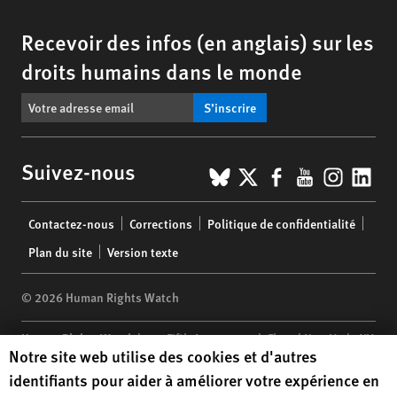
Recevoir des infos (en anglais) sur les
droits humains dans le monde
S’inscrire
BlueSky
X
Facebook
YouTub
Insta
Lin
Suivez-nous
Footer
Contactez-nous
Corrections
Politique de confidentialité
menu
Plan du site
Version texte
© 2026 Human Rights Watch
Human Rights Watch
| 350 Fifth Avenue, 34th Floor | New York,
NY
Human Rights Watch cookie preferences
Notre site web utilise des cookies et d'autres
10118-3299
USA
|
t
1.212.290.4700
identifiants pour aider à améliorer votre expérience en
Human Rights Watch
is a 501(C)(3) nonprofit registered in the US