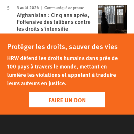
3 août 2026
Communiqué de presse
Afghanistan : Cinq ans après,
l'offensive des talibans contre
les droits s'intensifie
Protéger les droits, sauver des vies
HRW défend les droits humains dans près de
100 pays à travers le monde, mettant en
lumière les violations et appelant à traduire
leurs auteurs en justice.
FAIRE UN DON