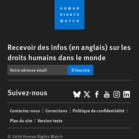
Recevoir des infos (en anglais) sur les
droits humains dans le monde
S’inscrire
BlueSky
X
Facebook
YouTub
Insta
Lin
Suivez-nous
Footer
Contactez-nous
Corrections
Politique de confidentialité
menu
Plan du site
Version texte
© 2026 Human Rights Watch