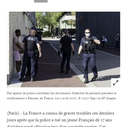
Click to
Des agents de police contrôlent les documents d'identité de passants pendant le
confinement à Rennes, en France. Le 11 avril 2020.
© 2020 Sipa via AP Images
(Paris) - La France a connu de graves troubles ces derniers
jours après que la police a tué un jeune Français de 17 ans
d'origine nord-africaine lors d'un contrôle routier. Cet