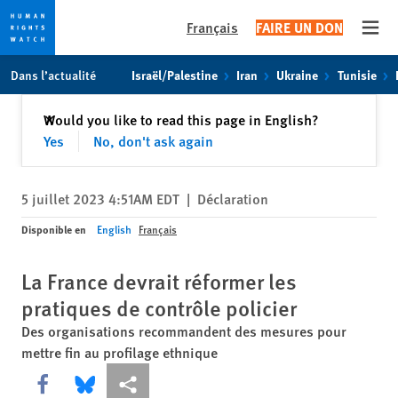
Français
FAIRE UN DON
Open
Skip
Skip
Dans l’actualité
Israël/Palestine
Iran
Ukraine
Tunisie
to
to
cookie
main
Fermer
Would you like to read this page in English?
✕
privacy
content
Yes
No, don't ask again
notice
5 juillet 2023 4:51AM EDT
|
Déclaration
Disponible en
English
Français
La France devrait réformer les
pratiques de contrôle policier
Des organisations recommandent des mesures pour
mettre fin au profilage ethnique
Share this via Facebook
Share this via Bluesky
Share this via Partagez