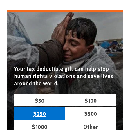
Your tax deductible gift can help stop
human rights violations and save lives
around the world.
$50
$100
$250
$500
$1000
Other