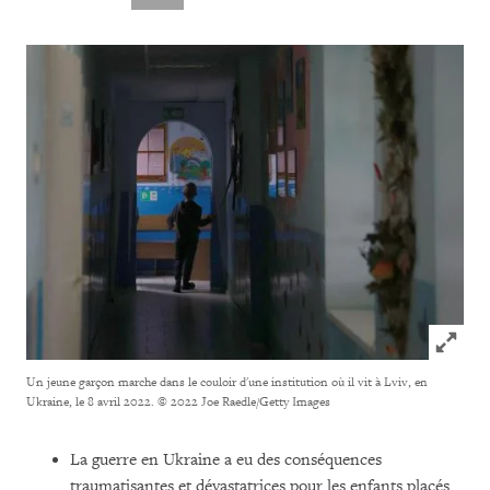
Click to
Un jeune garçon marche dans le couloir d'une institution où il vit à Lviv, en
Ukraine, le 8 avril 2022.
© 2022 Joe Raedle/Getty Images
La guerre en Ukraine a eu des conséquences
traumatisantes et dévastatrices pour les enfants placés