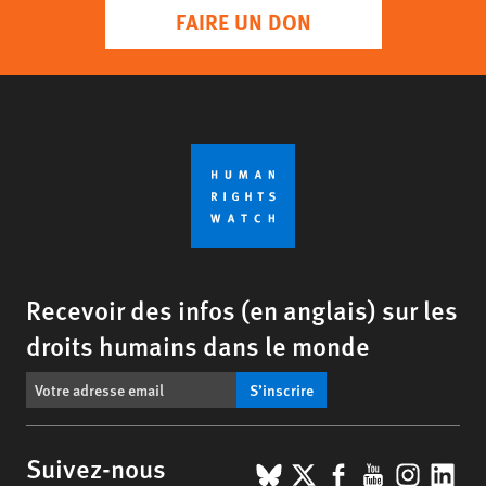
FAIRE UN DON
Recevoir des infos (en anglais) sur les
droits humains dans le monde
S’inscrire
BlueSky
X
Facebook
YouTub
Insta
Lin
Suivez-nous