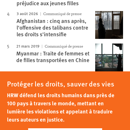
préjudice aux jeunes filles
3 août 2026
Communiqué de presse
Afghanistan : cinq ans après,
l'offensive des talibans contre
les droits s'intensifie
21 mars 2019
Communiqué de presse
Myanmar : Traite de femmes et
de filles transportées en Chine
Protéger les droits, sauver des vies
HRW défend les droits humains dans près de
100 pays à travers le monde, mettant en
lumière les violations et appelant à traduire
leurs auteurs en justice.