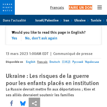
Français
FAIRE UN DON
Open
Skip
Skip
Dans l’actualité
Israël/Palestine
Iran
Ukraine
Tunisie
to
to
cookie
main
Fermer
Would you like to read this page in English?
✕
privacy
content
Yes
No, don't ask again
notice
13 mars 2023 1:00AM EDT
|
Communiqué de presse
Disponible en
English
Français
Deutsch
日本語
Русский
Українська
Ukraine : Les risques de la guerre
pour les enfants placés en institution
La Russie devrait mettre fin aux déportations ; Kiev et
ses alliés devraient soutenir les familles
Share this via Facebook
Share this via Bluesky
Share this via Partagez