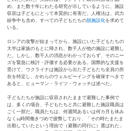
め、また数十年にわたる研究が示しているように、施設
収容は子どもにとって本質的に有害だ。人権法は、武力
紛争中も含め、すべての子どもたちの
脱施設化
を求めて
いる。
ロシアの攻撃が始まってから、施設にいた子どもたちの
大半は家族のもとに帰され、数千人が他の施設に避難し
た。しかし、数千人の消息がわかっておらず、そのニー
ズを緊急に検討・評価する必要がある。国際的な支援を
受けて、ウクライナは施設から出た子どもたち全員の所
在を特定し、かれらのウェルビーイングを確保すべきで
あると、ヒューマン・ライツ・ウォッチは述べた。
子どもたちが施設に収容されたままで避難した事例で
は、多くの場合、子どもたちと共に避難した施設職員は
ごく一部だ。職員たちは、何週間あるいは何カ月も休み
なく24時間働きづめで疲弊しており、「その時たまたま
出勤していたという理由で（避難の同行に）選ばれた」