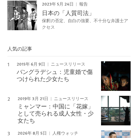
2023年 5月 24日
報告
日本の「人質司法」
保釈の否定、自白の強要、不十分な弁護士ア
クセス
人気の記事
2015年 6月 9日
ニュースリリース
バングラデシュ：児童婚で傷
つけられた少女たち
2019年 3月 21日
ニュースリリース
ミャンマー：中国に「花嫁」
として売られる成人女性・少
女たち
2026年 8月 5日
人権ウォッチ