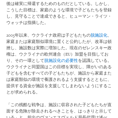
後は確実に帰還するためのものだとしている。しかし、
こうした目標は、家庭のような環境で子どもたちを登録
し、見守ることで達成できると、ヒューマン・ライツ・
ウォッチは指摘した。
2005年以来、ウクライナ政府は子どもたちの
脱施設化
、
家庭または家庭類似環境に置くと公約したが、改革は頓
挫し、施設数は実際に増加した。現在のゼレンスキー政
権は、ウクライナの欧州連合（EU）加盟を目指してお
り、その一環として
脱施設化の必要性
を認識している。
ウクライナと同盟国はこの目標を実現し、障がいのある
子どもを含むすべての子どもたちが、施設から家庭また
は家庭類似の環境で養護されるよう支援するとともに、
提供する資金が施設を支援してしまわないようにするこ
とが求められる。
「この残酷な戦争は、施設に収容された子どもたちが直
面する危険が除去されるべきことを、はっきりと示して
いる」と、前出のヴァンエスヴェルド局長代理は述べ