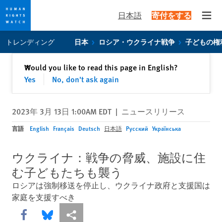
日本語
寄付をする
Open
Skip
Skip
トレンディング
日本
ロシア・ウクライナ戦争
子どもの権
to
to
cookie
main
閉じる
Would you like to read this page in English?
✕
privacy
content
Yes
No, don't ask again
notice
2023年 3月 13日 1:00AM EDT
|
ニュースリリース
言語
English
Français
Deutsch
日本語
Русский
Українська
ウクライナ：戦争の脅威、施設に住
む子どもたちも襲う
ロシアは強制移送を停止し、ウクライナ政府と支援国は
家庭を支援すべき
Share this via Facebook
Share this via Bluesky
More sharing options