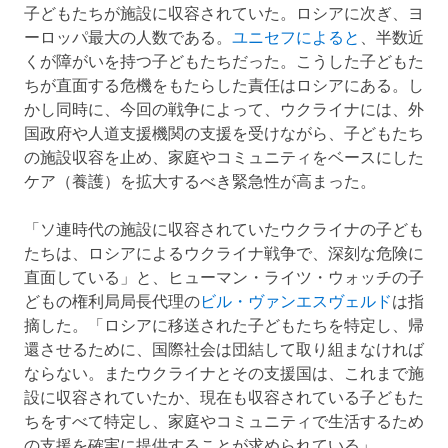
子どもたちが施設に収容されていた。ロシアに次ぎ、ヨ
ーロッパ最大の人数である。
ユニセフによると
、半数近
くが障がいを持つ子どもたちだった。こうした子どもた
ちが直面する危機をもたらした責任はロシアにある。し
かし同時に、今回の戦争によって、ウクライナには、外
国政府や人道支援機関の支援を受けながら、子どもたち
の施設収容を止め、家庭やコミュニティをベースにした
ケア（養護）を拡大するべき緊急性が高まった。
「ソ連時代の施設に収容されていたウクライナの子ども
たちは、ロシアによるウクライナ戦争で、深刻な危険に
直面している」と、ヒューマン・ライツ・ウォッチの子
どもの権利局局長代理の
ビル・ヴァンエスヴェルド
は指
摘した。「ロシアに移送された子どもたちを特定し、帰
還させるために、国際社会は団結して取り組まなければ
ならない。またウクライナとその支援国は、これまで施
設に収容されていたか、現在も収容されている子どもた
ちをすべて特定し、家庭やコミュニティで生活するため
の支援を確実に提供することが求められている」。