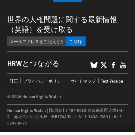
世界の人権問題に関する最新情報
（英語）を受け取る
ご登録
BlueSky
X
Faceb
You
HRWとつながる
Footer
訂正
プライバシーポリシー
サイトマップ
Text Version
menu
© 2026 Human Rights Watch
Human Rights Watch
| [私書箱] 〒107-0052 東京都港区赤坂5-5-
9 赤坂スバルビル1F MBE704
Tel :
+81-3-3438-1780 | +81-3-
6745-9475
Human Rights Watch
is a 501(C)(3) nonprofit registered in the US