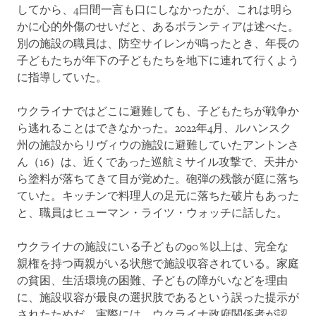
してから、4日間一言も口にしなかったが、これは明ら
かに心的外傷のせいだと、あるボランティアは述べた。
別の施設の職員は、防空サイレンが鳴ったとき、年長の
子どもたちが年下の子どもたちを地下に連れて行くよう
に指導していた。
ウクライナではどこに避難しても、子どもたちが戦争か
ら逃れることはできなかった。2022年4月、ルハンスク
州の施設からリヴィウの施設に避難していたアントンさ
ん（16）は、近くであった巡航ミサイル攻撃で、天井か
ら塗料が落ちてきて目が覚めた。砲弾の残骸が庭に落ち
ていた。キッチンで料理人の足元に落ちた破片もあった
と、職員はヒューマン・ライツ・ウォッチに話した。
ウクライナの施設にいる子どもの90％以上は、完全な
親権を持つ両親がいる状態で施設収容されている。家庭
の貧困、生活環境の困難、子どもの障がいなどを理由
に、施設収容が最良の選択肢であるという誤った提示が
されたためだ。実際には、ウクライナ政府関係者が認