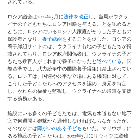
されている。
ロシア議会は2022年5月に
法律を改正
し、当局がウクラ
イナの子どもたちにロシア国籍を与えることを認めると
ともに、ロシアにいるロシア人家庭がそうした子どもの
保護者となり、
養子縁組
をすることを促した。ロシアの
養子縁組サイトには、ウクライナ各地の子どもたちが掲
載されており、ロシア政府関係者は、ウクライナの子ど
もたち数百人がこれまで養子になったと
述べている
。国
際基準では、武力紛争中の国際養子縁組は禁止されてい
る。ロシアは、国連や公平な立場にある機関に対して、
こうした子どもたちへのアクセスを認め、身元を特定
し、かれらの福祉を監視し、ウクライナへの帰還を支援
する義務がある。
施設にいる多くの子どもたちは、電気も水道もない地下
室で何週間も砲撃から避難しなければならなかったが、
そのなかには
障がいのある子ども
もいた。マリウポリに
ある施設の子どもたちは、2022年3月にリヴィウに避難