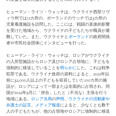
ヒューマン・ライツ・ウォッチは、ウクライナ西部リヴ
ィウ州では12カ所の、ポーランドのウッチでは3カ所の
児童養護施設を訪問した。ここには、戦闘の直接的影響
を受けた地域から、ウクライナの子どもたちや職員が避
難していた。また、ウクライナと
ポーランド
の政府関係
者や市民社会団体にインタビューを行った。
ヒューマン・ライツ・ウォッチは、ロシアがウクライナ
の入所型施設からロシア及びロシア占領地に、子どもを
強制的に移送していることを
明らかに
した。これは戦争
犯罪である。ウクライナ政府の資料によると、2022年以
前に32,000人以上の子どもを収容していた100カ所の施
設が、ロシアによって一部または全面的に占領され、同
国が2022年9月に「併合」したと（不当な）主張を行う
地域にある。
ロシア当局
の
声明
、
ウクライナの活動家や
弁護士の証言
、
メディア報道
によると、少なくとも数千
人の子どもたちが、他の占領地やロシアに強制的に移送