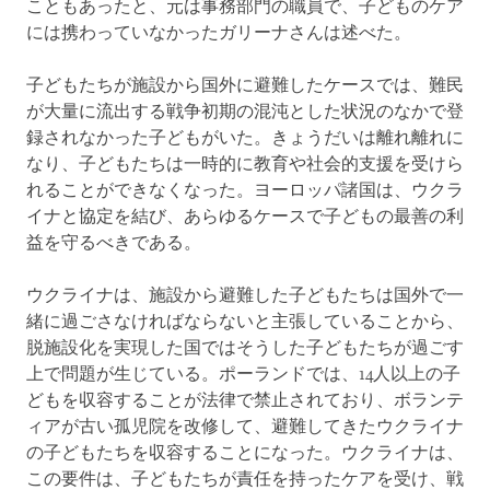
こともあったと、元は事務部門の職員で、子どものケア
には携わっていなかったガリーナさんは述べた。
子どもたちが施設から国外に避難したケースでは、難民
が大量に流出する戦争初期の混沌とした状況のなかで登
録されなかった子どもがいた。きょうだいは離れ離れに
なり、子どもたちは一時的に教育や社会的支援を受けら
れることができなくなった。ヨーロッパ諸国は、ウクラ
イナと協定を結び、あらゆるケースで子どもの最善の利
益を守るべきである。
ウクライナは、施設から避難した子どもたちは国外で一
緒に過ごさなければならないと主張していることから、
脱施設化を実現した国ではそうした子どもたちが過ごす
上で問題が生じている。ポーランドでは、14人以上の子
どもを収容することが法律で禁止されており、ボランテ
ィアが古い孤児院を改修して、避難してきたウクライナ
の子どもたちを収容することになった。ウクライナは、
この要件は、子どもたちが責任を持ったケアを受け、戦