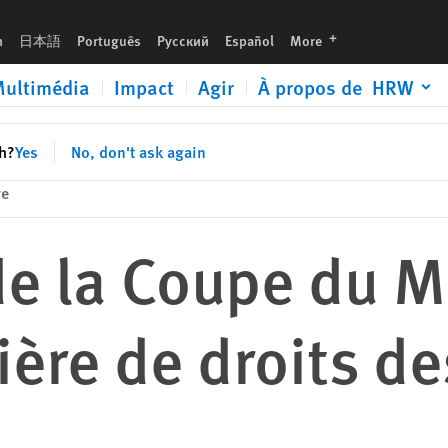
s des travailleurs
languages
h
日本語
Português
Русский
Español
More
ultimédia
Impact
Agir
À propos de HRW
sh?
Yes
No, don't ask again
re
de la Coupe du 
ière de droits de