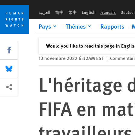
Skip
Skip
L'héritage de la Coupe du Monde de la FIFA en matière de droit
to
to
العربية
简中
繁中
English
Français
Deutsc
cookie
main
privacy
content
Pays
Thèmes
Rapports
M
notice
Fermer
Would you like to read this page in Engli
✕
Share this via Facebook
10 novembre 2022 6:32AM EST
|
Commentai
Share this via Bluesky
L'héritage 
Share this via Partagez
FIFA en mat
travailleurs