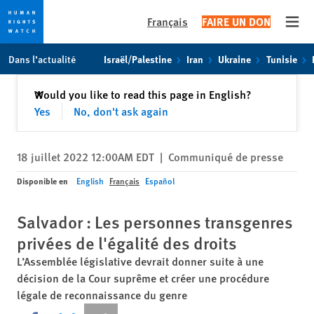
Français
FAIRE UN DON
Open
Skip
Skip
Dans l’actualité
Israël/Palestine
Iran
Ukraine
Tunisie
to
to
cookie
main
Fermer
Would you like to read this page in English?
✕
privacy
content
Yes
No, don't ask again
notice
18 juillet 2022 12:00AM EDT
|
Communiqué de presse
Disponible en
English
Français
Español
Salvador : Les personnes transgenres
privées de l'égalité des droits
L’Assemblée législative devrait donner suite à une
décision de la Cour suprême et créer une procédure
légale de reconnaissance du genre