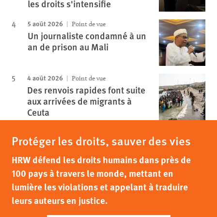
les droits s'intensifie
5 août 2026
Point de vue
Un journaliste condamné à un
an de prison au Mali
4 août 2026
Point de vue
Des renvois rapides font suite
aux arrivées de migrants à
Ceuta
Protéger les droits, sauver des vies
HRW défend les droits humains dans près de
100 pays à travers le monde, mettant en
lumière les violations et appelant à traduire
leurs auteurs en justice.