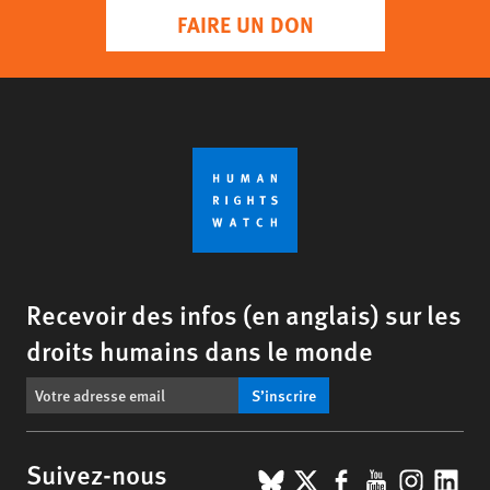
FAIRE UN DON
Recevoir des infos (en anglais) sur les
droits humains dans le monde
S’inscrire
BlueSky
X
Facebook
YouTub
Insta
Lin
Suivez-nous