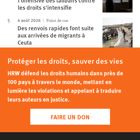
l'offensive des talibans contre
les droits s'intensifie
4 août 2026
Point de vue
Des renvois rapides font suite
aux arrivées de migrants à
Ceuta
Protéger les droits, sauver des vies
HRW défend les droits humains dans près de
100 pays à travers le monde, mettant en
lumière les violations et appelant à traduire
leurs auteurs en justice.
FAIRE UN DON