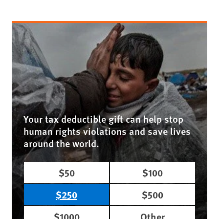
Your tax deductible gift can help stop
human rights violations and save lives
around the world.
$50
$100
$250
$500
$1000
Other