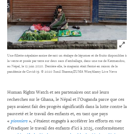
Click to
Une fillette népalaise assise devant un étalage de légumes et de fruits disponibles à
la vente et posés par terre sur deux sacs d’emballage, dans une rue de Katmandou,
au Népal, le 12 juin 2020. Derrière elle, le magasin était fermé en raison de la
pandémie de Covid-19.
© 2020 Sunil Sharma/ZUMA Wire/Alamy Live News
Human Rights Watch et ses partenaires ont axé leurs
recherches sur le Ghana, le Népal et l’Ouganda parce que ces
pays avaient fait des progrès significatifs dans la lutte contre la
pauvreté et le travail des enfants et, en tant que pays
«
pionniers
», s’étaient engagés à accélérer les efforts en vue
d’éradiquer le travail des enfants d’ici à 2025, conformément