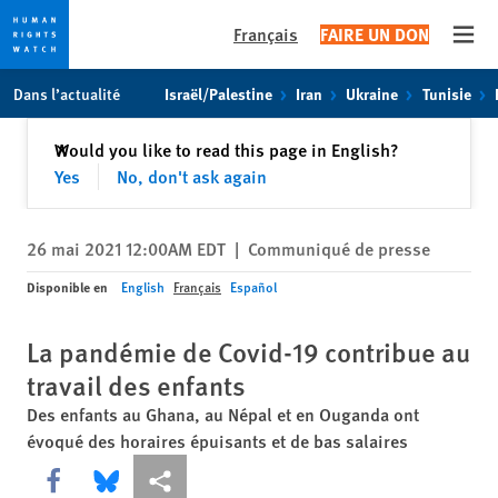
Français
FAIRE UN DON
Open
Skip
Skip
Dans l’actualité
Israël/Palestine
Iran
Ukraine
Tunisie
to
to
cookie
main
Fermer
Would you like to read this page in English?
✕
privacy
content
Yes
No, don't ask again
notice
26 mai 2021 12:00AM EDT
|
Communiqué de presse
Disponible en
English
Français
Español
La pandémie de Covid-19 contribue au
travail des enfants
Des enfants au Ghana, au Népal et en Ouganda ont
évoqué des horaires épuisants et de bas salaires
Share this via Facebook
Share this via Bluesky
Share this via Partagez