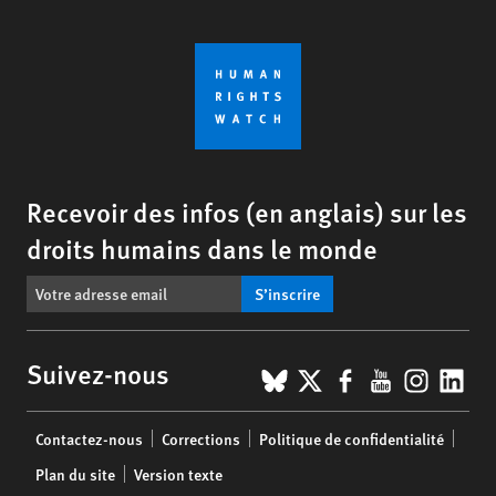
Recevoir des infos (en anglais) sur les
droits humains dans le monde
S’inscrire
BlueSky
X
Facebook
YouTub
Insta
Lin
Suivez-nous
Footer
Contactez-nous
Corrections
Politique de confidentialité
menu
Plan du site
Version texte