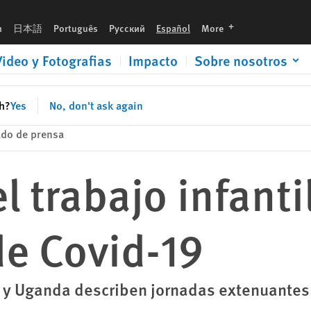
languages
h
日本語
Português
Русский
Español
More
Video y Fotografias
Impacto
Sobre nosotros
sh?
Yes
No, don't ask again
do de prensa
 trabajo infantil
e Covid-19
l y Uganda describen jornadas extenuantes