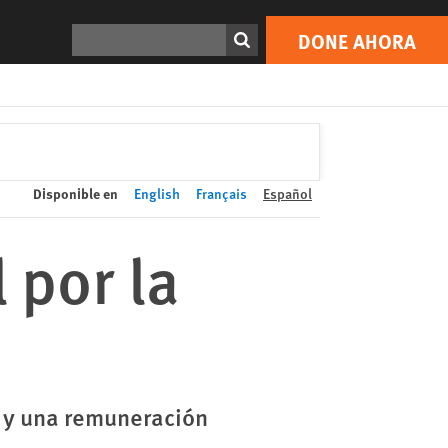
DONE AHORA
Print
Buscar
DONE AHORA
Disponible en
English
Français
Español
 por la
 y una remuneración