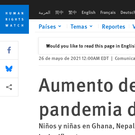
Skip
Skip
Aumento del trabajo infantil por la pandemia de Covid-19
to
to
العربية
简中
繁中
English
Français
Deutsc
cookie
main
privacy
content
Países
Temas
Reportes
notice
Cerrar
Would you like to read this page in Engli
✕
Share this via Facebook
26 de mayo de 2021 12:00AM EDT
|
Comunica
Share this via Bluesky
Aumento del
Share this via Compartir
pandemia d
Niños y niñas en Ghana, Nepa