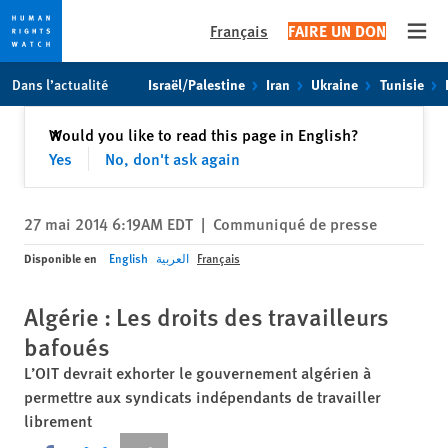
Français
FAIRE UN DON
Open
Skip
Skip
Dans l’actualité
Israël/Palestine
Iran
Ukraine
Tunisie
to
to
cookie
main
Fermer
Would you like to read this page in English?
✕
privacy
content
Yes
No, don't ask again
notice
27 mai 2014 6:19AM EDT
|
Communiqué de presse
Disponible en
English
العربية
Français
Algérie : Les droits des travailleurs
bafoués
L’OIT devrait exhorter le gouvernement algérien à
permettre aux syndicats indépendants de travailler
librement