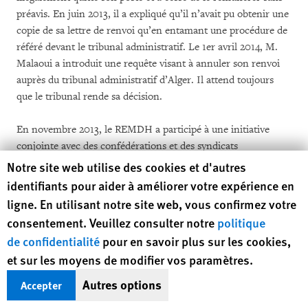
préavis. En juin 2013, il a expliqué qu’il n’avait pu obtenir une
copie de sa lettre de renvoi qu’en entamant une procédure de
référé devant le tribunal administratif. Le 1er avril 2014, M.
Malaoui a introduit une requête visant à annuler son renvoi
auprès du tribunal administratif d’Alger. Il attend toujours
que le tribunal rende sa décision.
En novembre 2013, le REMDH a participé à une initiative
conjointe avec des confédérations et des syndicats
internationaux, dans le but d’exprimer sa solidarité à Rachid
Human Rights Watch cookie preferences
Notre site web utilise des cookies et d'autres
Malaoui. Plus de 4 300 courriers ont été envoyés à la
identifiants pour aider à améliorer votre expérience en
présidence algérienne. Ces lettres sont restées sans réponse.
ligne. En utilisant notre site web, vous confirmez votre
consentement. Veuillez consulter notre
politique
Yassine Zaïd, défenseur des droits humains et syndicaliste, est
de confidentialité
pour en savoir plus sur les cookies,
victime d’intimidation et de harcèlement depuis qu’il s’est
et sur les moyens de modifier vos paramètres.
engagé dans les activités de syndicats indépendants,
notamment du SNAPAP. M. Zaïd a déclaré que le 2 octobre
Autres options
Accepter
2012, il se rendait en bus à Ouargla pour y rencontrer des