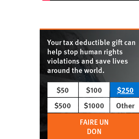
Your tax deductible gift can
help stop human rights
violations and save lives
around the world.
$50
$100
$250
$500
$1000
Other
FAIRE UN
DON