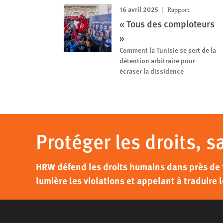
16 avril 2025
Rapport
« Tous des comploteurs
»
Comment la Tunisie se sert de la
détention arbitraire pour
écraser la dissidence
Protéger les droits, s
HRW défend les droits humains dans près de 
lumière les violations et appelant à traduire l