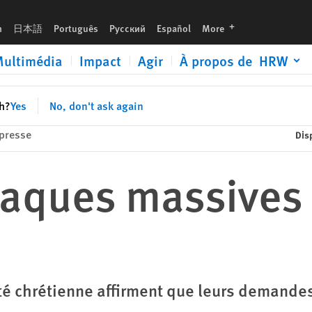
languages
h
日本語
Português
Русский
Español
More
ultimédia
Impact
Agir
À propos de HRW
sh?
Yes
No, don't ask again
presse
Dis
taques massives
 chrétienne affirment que leurs demandes 