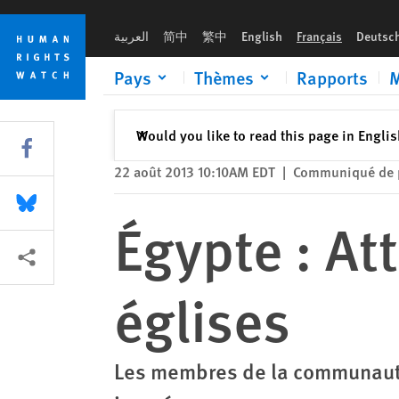
Skip
Skip
Égypte : Attaques massives contre des églises
to
to
العربية
简中
繁中
English
Français
Deutsc
cookie
main
privacy
content
Pays
Thèmes
Rapports
M
notice
Fermer
Would you like to read this page in Engli
✕
Share this via Facebook
22 août 2013 10:10AM EDT
|
Communiqué de 
Share this via Bluesky
Égypte : At
Share this via Partagez
églises
Les membres de la communauté