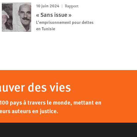
10 juin 2024
Rapport
« Sans issue »
L’emprisonnement pour dettes
en Tunisie
auver des vies
100 pays à travers le monde, mettant en
eurs auteurs en justice.