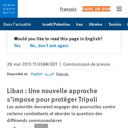
Français
FAIRE UN DON
Open
Skip
Skip
Dans l’actualité
Israël/Palestine
Iran
Ukraine
Tunisie
to
to
cookie
main
Fermer
Would you like to read this page in English?
✕
privacy
content
Yes
No, don't ask again
notice
28 mai 2013 11:03AM EDT
|
Communiqué de presse
Disponible en
English
العربية
Français
Liban : Une nouvelle approche
s’impose pour protéger Tripoli
Les autorités devraient engager des poursuites contre
certains combattants et aborder la question des
différends communautaires