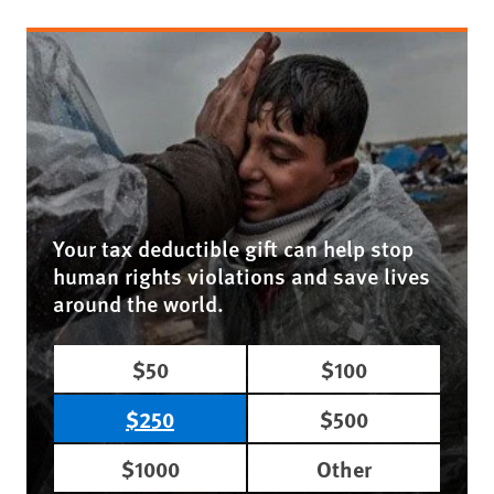
Your tax deductible gift can help stop
human rights violations and save lives
around the world.
$50
$100
$250
$500
$1000
Other