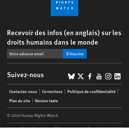
Recevoir des infos (en anglais) sur les
droits humains dans le monde
S’inscrire
BlueSky
X
Facebook
YouTub
Insta
Lin
Suivez-nous
Footer
Contactez-nous
Corrections
Politique de confidentialité
menu
Plan du site
Version texte
© 2026 Human Rights Watch
Human Rights Watch
| 350 Fifth Avenue, 34th Floor | New York,
NY