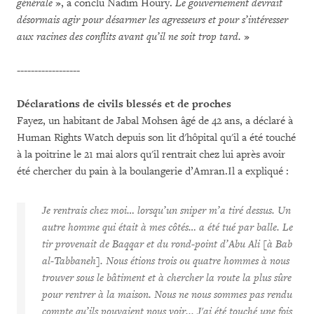
générale
», a conclu Nadim Houry.
Le gouvernement devrait
désormais agir pour désarmer les agresseurs et pour s’intéresser
aux racines des conflits avant qu’il ne soit trop tard.
»
------------------
Déclarations de civils blessés et de proches
Fayez, un habitant de Jabal Mohsen âgé de 42 ans, a déclaré à
Human Rights Watch depuis son lit d'hôpital qu'il a été touché
à la poitrine le 21 mai alors qu'il rentrait chez lui après avoir
été chercher du pain à la boulangerie d’Amran.Il a expliqué :
Je rentrais chez moi… lorsqu’un sniper m’a tiré dessus. Un
autre homme qui était à mes côtés… a été tué par balle. Le
tir provenait de Baqqar et du rond-point d’Abu Ali [à Bab
al-Tabbaneh]. Nous étions trois ou quatre hommes à nous
trouver sous le bâtiment et à chercher la route la plus sûre
pour rentrer à la maison. Nous ne nous sommes pas rendu
compte qu’ils pouvaient nous voir... J'ai été touché une fois