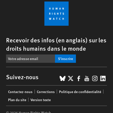
Recevoir des infos (en anglais) sur les
droits humains dans le monde
S’inscrire
BlueSky
X
Facebook
YouTub
Insta
Lin
Suivez-nous
Footer
Contactez-nous
Corrections
Politique de confidentialité
menu
Plan du site
Version texte
© 2026 Human Rights Watch