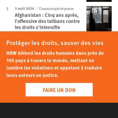
3 août 2026
Communiqué de presse
Afghanistan : Cinq ans après,
l'offensive des talibans contre
les droits s'intensifie
Protéger les droits, sauver des vies
HRW défend les droits humains dans près de
100 pays à travers le monde, mettant en
lumière les violations et appelant à traduire
leurs auteurs en justice.
FAIRE UN DON