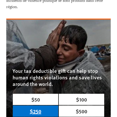
incidents de violence politique se sont produits dans cette
région.
Your tax deductible gift can help stop
human rights violations and save lives
around the world.
$50
$100
$250
$500