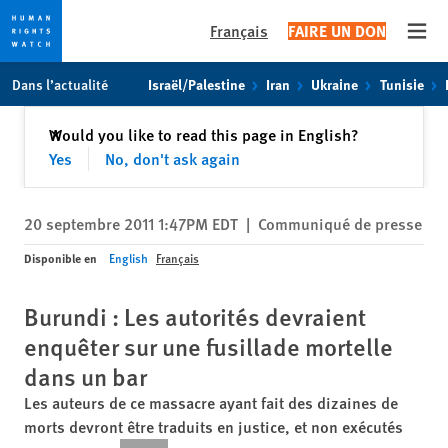
Français
FAIRE UN DON
Open
Skip
Skip
Dans l’actualité
Israël/Palestine
Iran
Ukraine
Tunisie
to
to
cookie
main
Fermer
Would you like to read this page in English?
✕
privacy
content
Yes
No, don't ask again
notice
20 septembre 2011 1:47PM EDT
|
Communiqué de presse
Disponible en
English
Français
Burundi : Les autorités devraient
enquêter sur une fusillade mortelle
dans un bar
Les auteurs de ce massacre ayant fait des dizaines de
morts devront être traduits en justice, et non exécutés