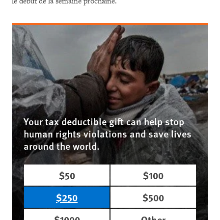
le début de la semaine prochaine.
Your tax deductible gift can help stop
human rights violations and save lives
around the world.
$50
$100
$250
$500
$1000
Other