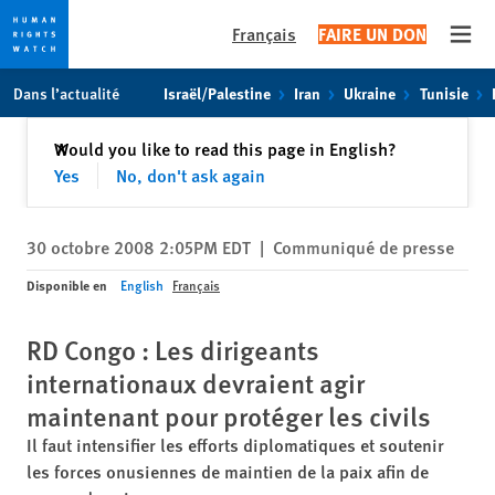
Français
FAIRE UN DON
Open
Skip
Skip
Dans l’actualité
Israël/Palestine
Iran
Ukraine
Tunisie
to
to
cookie
main
Fermer
Would you like to read this page in English?
✕
privacy
content
Yes
No, don't ask again
notice
30 octobre 2008 2:05PM EDT
|
Communiqué de presse
Disponible en
English
Français
RD Congo : Les dirigeants
internationaux devraient agir
maintenant pour protéger les civils
Il faut intensifier les efforts diplomatiques et soutenir
les forces onusiennes de maintien de la paix afin de