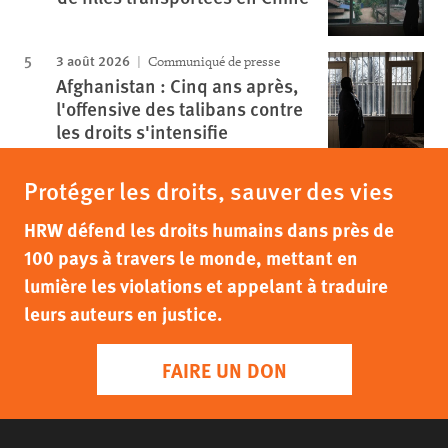
3 août 2026
Communiqué de presse
Afghanistan : Cinq ans après,
l'offensive des talibans contre
les droits s'intensifie
Protéger les droits, sauver des vies
HRW défend les droits humains dans près de
100 pays à travers le monde, mettant en
lumière les violations et appelant à traduire
leurs auteurs en justice.
FAIRE UN DON