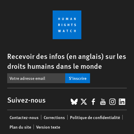
Recevoir des infos (en anglais) sur les
droits humains dans le monde
S’inscrire
BlueSky
X
Facebook
YouTub
Insta
Lin
Suivez-nous
Footer
Contactez-nous
Corrections
Politique de confidentialité
menu
Plan du site
Version texte