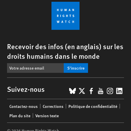
Recevoir des infos (en anglais) sur les
droits humains dans le monde
S’inscrire
BlueSky
X
Facebook
YouTub
Insta
Lin
Suivez-nous
Footer
Contactez-nous
Corrections
Politique de confidentialité
menu
Plan du site
Version texte
© 2026 Human Rights Watch