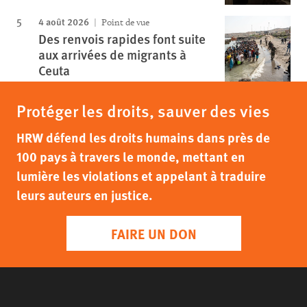
4 août 2026
Point de vue
Des renvois rapides font suite
aux arrivées de migrants à
Ceuta
Protéger les droits, sauver des vies
HRW défend les droits humains dans près de
100 pays à travers le monde, mettant en
lumière les violations et appelant à traduire
leurs auteurs en justice.
FAIRE UN DON