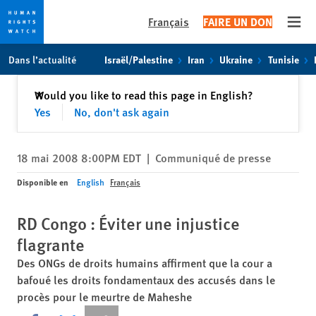
Français
FAIRE UN DON
Open
Skip
Skip
Dans l’actualité
Israël/Palestine
Iran
Ukraine
Tunisie
to
to
cookie
main
Fermer
Would you like to read this page in English?
✕
privacy
content
Yes
No, don't ask again
notice
18 mai 2008 8:00PM EDT
|
Communiqué de presse
Disponible en
English
Français
RD Congo : Éviter une injustice
flagrante
Des ONGs de droits humains affirment que la cour a
bafoué les droits fondamentaux des accusés dans le
procès pour le meurtre de Maheshe