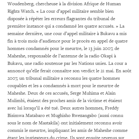
Woudenberg, chercheuse à la division Afrique de Human
Rights Watch. « La cour d’appel militaire semble bien
disposée à répéter les erreurs flagrantes du tribunal de
première instance qui a condamné les quatre accusés. » La
semaine dernière, une cour d’appel militaire à Bukavu a mis
fin à trois mois d’audience pour le procès en appel de quatre
hommes condamnés pour le meurtre, le 13 juin 2007, de
Maheshe, responsable de l’antenne de la radio Okapi à
Bukavu, une radio soutenue par les Nations unies. La cour a
annoncé qu’elle ferait connaître son verdict le 21 mai. En août
2007, un tribunal militaire a reconnu les quatre hommes
coupables et les a condamnés à mort pour le meurtre de
Maheshe. Deux de ces accusés, Serge Muhima et Alain
Mulimbi, étaient des proches amis de la victime et étaient
avec lui lorsqu’il a été tué. Deux autres hommes, Freddy
Bisimwa Matabaro et Mughisho Rwezangabo (aussi connu
sous le nom de Mastakila) ont initialement reconnu avoir
commis le meurtre, impliquant les amis de Maheshe comme
étant les instigateurs du crime. Ils sont ensuite revenus sur