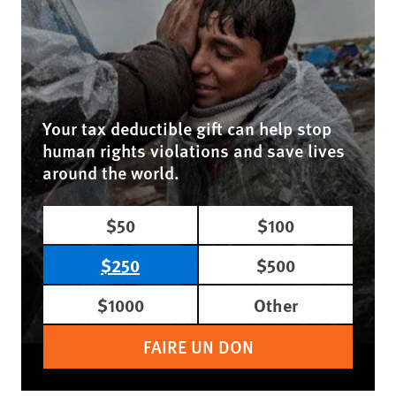
Your tax deductible gift can help stop
human rights violations and save lives
around the world.
$50
$100
$250
$500
$1000
Other
FAIRE UN DON