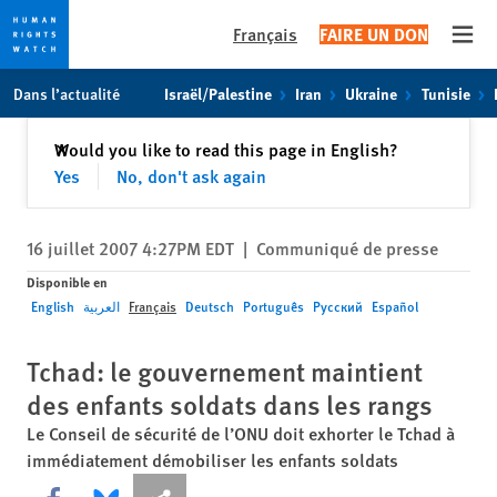
Français
FAIRE UN DON
Open
Skip
Skip
Dans l’actualité
Israël/Palestine
Iran
Ukraine
Tunisie
to
to
cookie
main
Fermer
Would you like to read this page in English?
✕
privacy
content
Yes
No, don't ask again
notice
16 juillet 2007 4:27PM EDT
|
Communiqué de presse
Disponible en
English
العربية
Français
Deutsch
Português
Русский
Español
Tchad: le gouvernement maintient
des enfants soldats dans les rangs
Le Conseil de sécurité de l’ONU doit exhorter le Tchad à
immédiatement démobiliser les enfants soldats