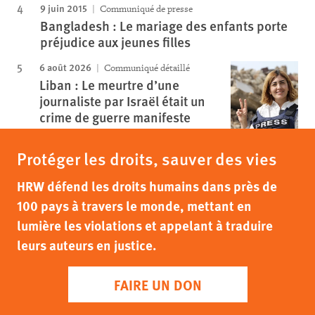
9 juin 2015
Communiqué de presse
Bangladesh : Le mariage des enfants porte
préjudice aux jeunes filles
6 août 2026
Communiqué détaillé
Liban : Le meurtre d’une
journaliste par Israël était un
crime de guerre manifeste
Protéger les droits, sauver des vies
HRW défend les droits humains dans près de
100 pays à travers le monde, mettant en
lumière les violations et appelant à traduire
leurs auteurs en justice.
FAIRE UN DON