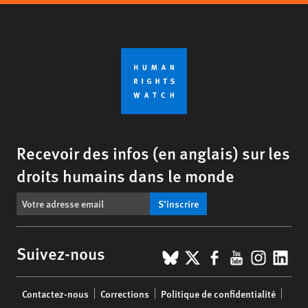
Recevoir des infos (en anglais) sur les
droits humains dans le monde
S’inscrire
BlueSky
X
Facebook
YouTub
Insta
Lin
Suivez-nous
Footer
Contactez-nous
Corrections
Politique de confidentialité
menu