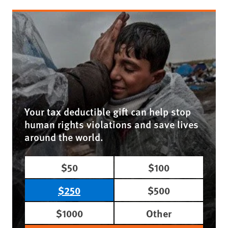
Your tax deductible gift can help stop
human rights violations and save lives
around the world.
$50
$100
$250
$500
$1000
Other