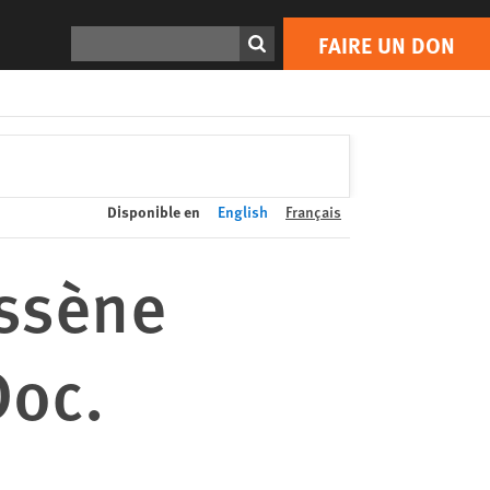
FAIRE UN DON
Print
Rechercher
FAIRE UN DON
Disponible en
English
Français
issène
Doc.