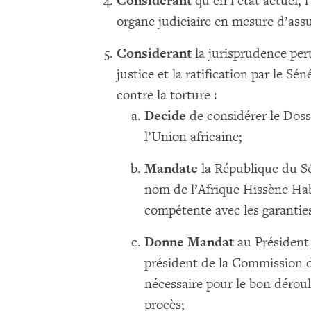
Considerant
qu’en l’état actuel, 
organe judiciaire en mesure d’ass
Considerant
la jurisprudence per
justice et la ratification par le S
contre la torture :
Decide
de considérer le Dos
l’Union africaine;
Mandate
la République du Sé
nom de l’Afrique Hissène Hab
compétente avec les garanties
Donne Mandat
au Président 
président de la Commission d
nécessaire pour le bon dérou
procès;