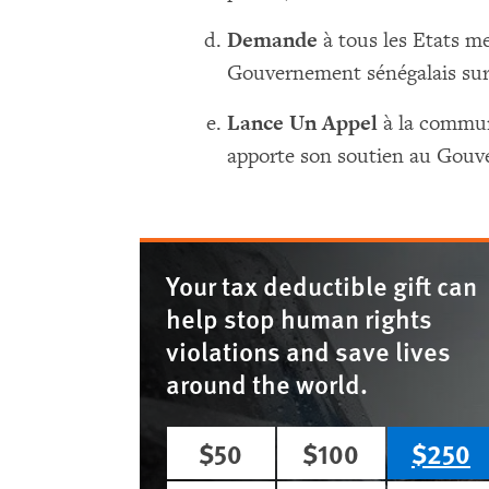
Demande
à tous les Etats m
Gouvernement sénégalais sur 
Lance Un Appel
à la commun
apporte son soutien au Gouv
Your tax deductible gift can
help stop human rights
violations and save lives
around the world.
$50
$100
$250