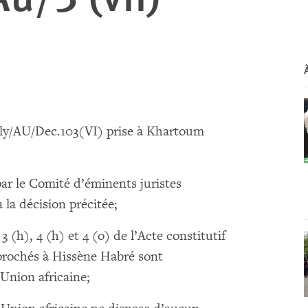
ly/AU/Dec.103(VI) prise à Khartoum
ar le Comité d’éminents juristes
la décision précitée;
 (h), 4 (h) et 4 (o) de l’Acte constitutif
eprochés à Hissène Habré sont
Union africaine;