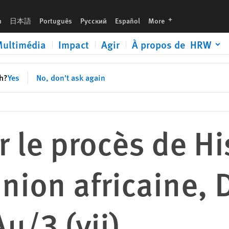
 Doc. Assembly/Au/3 (vii)
languages
h
日本語
Português
Русский
Español
More
ultimédia
Impact
Agir
À propos de HRW
sh?
Yes
No, don't ask again
r le procès de H
Union africaine, 
u/3 (vii)