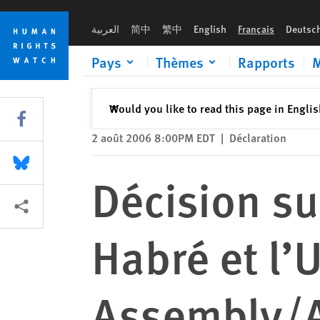
Skip
Skip
Décision sur le procès de Hissène Habré et l’Union africaine,
to
to
العربية
简中
繁中
English
Français
Deutsc
cookie
main
privacy
content
Pays
Thèmes
Rapports
M
notice
Fermer
Would you like to read this page in Engli
✕
Share this via Facebook
2 août 2006 8:00PM EDT
|
Déclaration
Share this via Bluesky
Décision su
Share this via Partagez
Habré et l’
Assembly/A