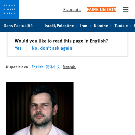
Français
FAIRE UN DON
Open
Skip
Skip
Dans l’actualité
Israël/Palestine
Iran
Ukraine
Tunisie
to
to
cookie
main
Fermer
Would you like to read this page in English?
✕
privacy
content
Yes
No, don't ask again
notice
Disponible en
English
简体中文
Français