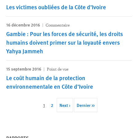
Les victimes oubliées de la Côte d’Ivoire
16 décembre 2016
Commentaire
Gambie : Pour les forces de sécurité, les droits
humains doivent primer sur la loyauté envers
Yahya Jammeh
15 septembre 2016
Point de vue
Le coût humain de la protection
environnementale en Côte d’Ivoire
Pagination
Cette
1
Page
2
Next
Next ›
Last
Dernier >>
page
page
page
RAPPORTS