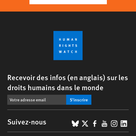
Recevoir des infos (en anglais) sur les
droits humains dans le monde
S’inscrire
BlueSky
X
Facebook
YouTub
Insta
Lin
Suivez-nous
Footer