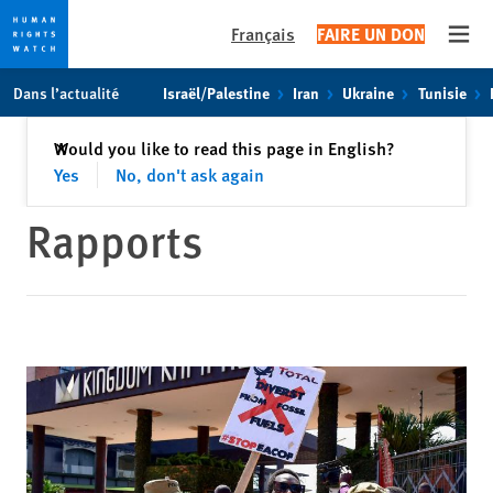
Français
FAIRE UN DON
Open
Skip
Skip
Dans l’actualité
Israël/Palestine
Iran
Ukraine
Tunisie
to
to
cookie
main
Fermer
Would you like to read this page in English?
✕
privacy
content
Yes
No, don't ask again
notice
Rapports