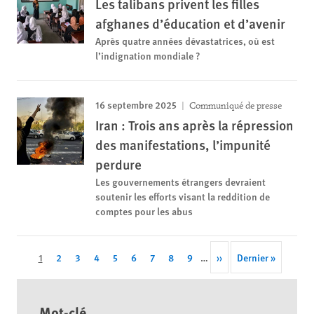
Les talibans privent les filles
afghanes d’éducation et d’avenir
Après quatre années dévastatrices, où est
l’indignation mondiale ?
16 septembre 2025
Communiqué de presse
Iran : Trois ans après la répression
des manifestations, l’impunité
perdure
Les gouvernements étrangers devraient
soutenir les efforts visant la reddition de
comptes pour les abus
Pagination
Cette
1
Page
2
Page
3
Page
4
Page
5
Page
6
Page
7
Page
8
Page
9
…
Next
››
Last
Dernier »
page
page
page
Mot-clé