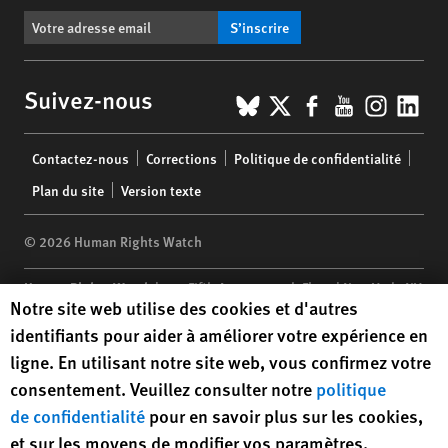
S’inscrire
BlueSky
X
Facebook
YouTub
Insta
Lin
Suivez-nous
Footer
Contactez-nous
Corrections
Politique de confidentialité
menu
Plan du site
Version texte
© 2026 Human Rights Watch
Human Rights Watch
| 350 Fifth Avenue, 34th Floor | New York,
NY
Human Rights Watch cookie preferences
Notre site web utilise des cookies et d'autres
10118-3299
USA
|
t
1.212.290.4700
identifiants pour aider à améliorer votre expérience en
Human Rights Watch
is a 501(C)(3) nonprofit registered in the US
ligne. En utilisant notre site web, vous confirmez votre
under EIN: 13-2875808
consentement. Veuillez consulter notre
politique
de confidentialité
pour en savoir plus sur les cookies,
et sur les moyens de modifier vos paramètres.