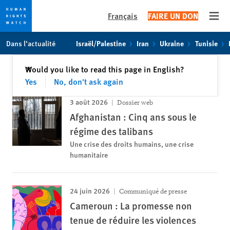
Français
FAIRE UN DON
Open
Skip
Skip
Dans l’actualité
Israël/Palestine
Iran
Ukraine
Tunisie
to
to
cookie
main
Fermer
Would you like to read this page in English?
✕
privacy
content
Yes
No, don't ask again
notice
3 août 2026
Dossier web
Afghanistan : Cinq ans sous le
régime des talibans
Une crise des droits humains, une crise
humanitaire
24 juin 2026
Communiqué de presse
Cameroun : La promesse non
tenue de réduire les violences