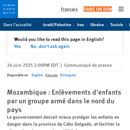
Français
FAIRE UN DON
Open
Skip
Skip
Dans l’actualité
Israël/Palestine
Iran
Ukraine
Tunisie
to
to
cookie
main
Fermer
Would you like to read this page in English?
✕
privacy
content
Yes
No, don't ask again
notice
24 juin 2025 2:00PM EDT
|
Communiqué de presse
Disponible en
English
Français
Português
Mozambique : Enlèvements d'enfants
par un groupe armé dans le nord du
pays
Le gouvernement devrait mieux protéger les enfants en
danger dans la province de Cabo Delgado, et faciliter la