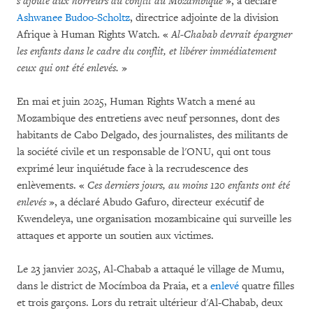
s’ajoute aux horreurs du conflit au Mozambique
», a déclaré
Ashwanee Budoo-Scholtz
, directrice adjointe de la division
Afrique à Human Rights Watch. «
Al-Chabab devrait épargner
les enfants dans le cadre du conflit, et libérer immédiatement
ceux qui ont été enlevés.
»
En mai et juin 2025, Human Rights Watch a mené au
Mozambique des entretiens avec neuf personnes, dont des
habitants de Cabo Delgado, des journalistes, des militants de
la société civile et un responsable de l'ONU, qui ont tous
exprimé leur inquiétude face à la recrudescence des
enlèvements. «
Ces derniers jours, au moins 120 enfants ont été
enlevés
», a déclaré Abudo Gafuro, directeur exécutif de
Kwendeleya, une organisation mozambicaine qui surveille les
attaques et apporte un soutien aux victimes.
Le 23 janvier 2025, Al-Chabab a attaqué le village de Mumu,
dans le district de Mocímboa da Praia, et a
enlevé
quatre filles
et trois garçons. Lors du retrait ultérieur d'Al-Chabab, deux