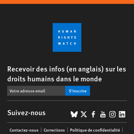
Recevoir des infos (en anglais) sur les
droits humains dans le monde
S’inscrire
BlueSky
X
Facebook
YouTub
Insta
Lin
Suivez-nous
Footer
Contactez-nous
Corrections
Politique de confidentialité
menu