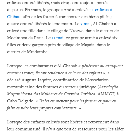
enfants ont été libérés, mais cinq sont toujours portés
disparus. En mars, le groupe armé a enlevé
six enfants à
Chibau
, afin de les forcer à transporter des biens pillés ;
quatre ont été libérés le lendemain. Le
3 mai
, Al-Chabab a
enlevé une fille dans le village de Ntotwe, dans le district de
Mocímboa da Praia. Le
11 mai
, ce groupe armé a enlevé six
filles et deux garçons près du village de Magaia, dans le
district de Muidumbe.
Lorsque les combattants d'Al-Chabab «
pénètrent ou attaquent
certaines zones, ils ont tendance à enlever des enfants
», a
déclaré Augusta Iaquite, coordinatrice de l'Association
mozambicaine des femmes du secteur juridique (
Associação
Moçambicana das Mulheres de Carreira Jurídica
, AMMCJ) à
Cabo Delgado. «
Ils les emmènent pour les former et pour en
faire ensuite leurs propres combattants.
»
Lorsque des enfants enlevés sont libérés et retournent dans
leur communauté, il n’y a que peu de ressources pour les aider