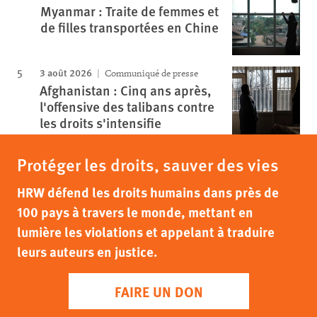
Myanmar : Traite de femmes et
de filles transportées en Chine
3 août 2026
Communiqué de presse
Afghanistan : Cinq ans après,
l'offensive des talibans contre
les droits s'intensifie
Protéger les droits, sauver des vies
HRW défend les droits humains dans près de
100 pays à travers le monde, mettant en
lumière les violations et appelant à traduire
leurs auteurs en justice.
FAIRE UN DON