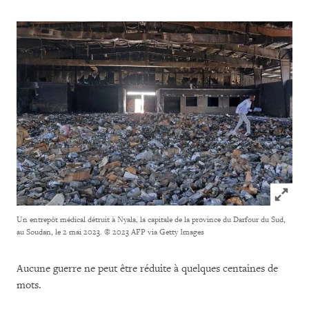
Click to
Un entrepôt médical détruit à Nyala, la capitale de la province du Darfour du Sud,
au Soudan, le 2 mai 2023.
© 2023 AFP via Getty Images
Aucune guerre ne peut être réduite à quelques centaines de
mots.