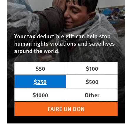
Your tax deductible gift can help stop
human rights violations and save lives
around the world.
$50
$100
$250
$500
$1000
Other
FAIRE UN DON