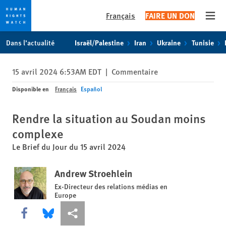
Français
FAIRE UN DON
Open
Skip
Skip
Dans l’actualité
Israël/Palestine
Iran
Ukraine
Tunisie
to
to
cookie
main
15 avril 2024 6:53AM EDT
|
Commentaire
privacy
content
notice
Disponible en
Français
Español
Rendre la situation au Soudan moins
complexe
Le Brief du Jour du 15 avril 2024
Andrew Stroehlein
Ex-Directeur des relations médias en
Europe
Share this via Facebook
Share this via Bluesky
Share this via Partagez