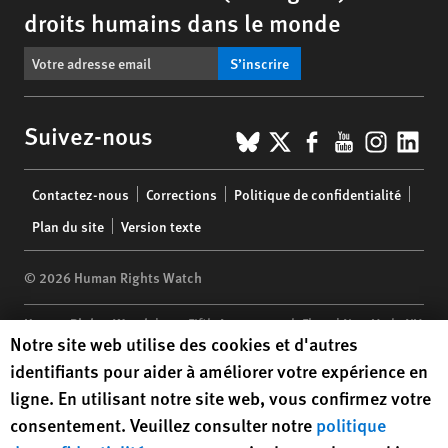
droits humains dans le monde
S’inscrire
BlueSky
X
Facebook
YouTub
Insta
Lin
Suivez-nous
Footer
Contactez-nous
Corrections
Politique de confidentialité
menu
Plan du site
Version texte
© 2026 Human Rights Watch
Human Rights Watch
| 350 Fifth Avenue, 34th Floor | New York,
NY
Human Rights Watch cookie preferences
Notre site web utilise des cookies et d'autres
10118-3299
USA
|
t
1.212.290.4700
identifiants pour aider à améliorer votre expérience en
Human Rights Watch
is a 501(C)(3) nonprofit registered in the US
ligne. En utilisant notre site web, vous confirmez votre
under EIN: 13-2875808
consentement. Veuillez consulter notre
politique