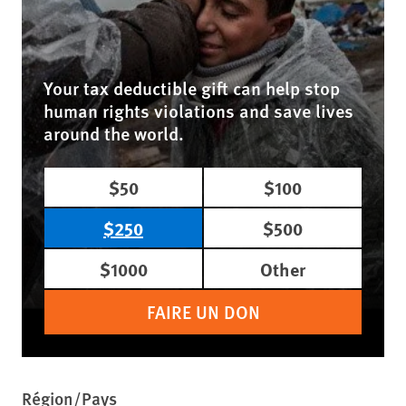
Your tax deductible gift can help stop
human rights violations and save lives
around the world.
$50
$100
$250
$500
$1000
Other
FAIRE UN DON
Région/Pays