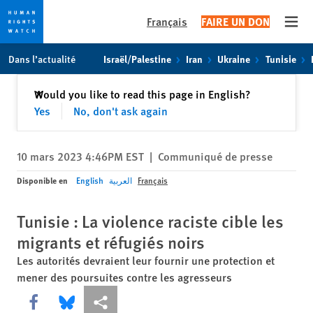
Français
FAIRE UN DON
Open
Skip
Skip
Dans l’actualité
Israël/Palestine
Iran
Ukraine
Tunisie
to
to
cookie
main
Fermer
Would you like to read this page in English?
✕
privacy
content
Yes
No, don't ask again
notice
10 mars 2023 4:46PM EST
|
Communiqué de presse
Disponible en
English
العربية
Français
Tunisie : La violence raciste cible les
migrants et réfugiés noirs
Les autorités devraient leur fournir une protection et
mener des poursuites contre les agresseurs
Share this via Facebook
Share this via Bluesky
Share this via Partagez