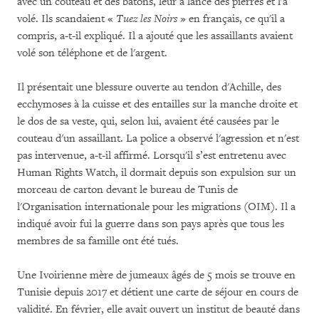
avec un couteau et des bâtons, leur a lancé des pierres et l'a
volé. Ils scandaient «
Tuez les Noirs
» en français, ce qu'il a
compris, a-t-il expliqué. Il a ajouté que les assaillants avaient
volé son téléphone et de l'argent.
Il présentait une blessure ouverte au tendon d'Achille, des
ecchymoses à la cuisse et des entailles sur la manche droite et
le dos de sa veste, qui, selon lui, avaient été causées par le
couteau d'un assaillant. La police a observé l'agression et n'est
pas intervenue, a-t-il affirmé. Lorsqu'il s’est entretenu avec
Human Rights Watch, il dormait depuis son expulsion sur un
morceau de carton devant le bureau de Tunis de
l'Organisation internationale pour les migrations (OIM). Il a
indiqué avoir fui la guerre dans son pays après que tous les
membres de sa famille ont été tués.
Une Ivoirienne mère de jumeaux âgés de 5 mois se trouve en
Tunisie depuis 2017 et détient une carte de séjour en cours de
validité. En février, elle avait ouvert un institut de beauté dans