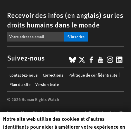
Recevoir des infos (en anglais) sur les
droits humains dans le monde
S’inscrire
BlueSky
X
Facebook
YouTub
Insta
Lin
Suivez-nous
Footer
Contactez-nous
Corrections
Politique de confidentialité
menu
Plan du site
Version texte
© 2026 Human Rights Watch
Human Rights Watch
| 350 Fifth Avenue, 34th Floor | New York,
NY
Human Rights Watch cookie preferences
Notre site web utilise des cookies et d'autres
10118-3299
USA
|
t
1.212.290.4700
identifiants pour aider à améliorer votre expérience en
Human Rights Watch
is a 501(C)(3) nonprofit registered in the US