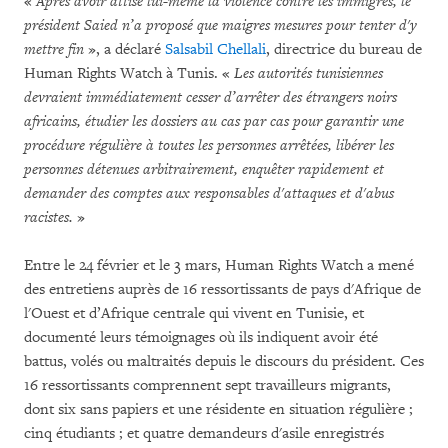
«
Après avoir attisé lui-même la violence contre les immigrés, le
président Saied n’a proposé que maigres mesures pour tenter d'y
mettre fin
», a déclaré
Salsabil Chellali
, directrice du bureau de
Human Rights Watch à Tunis. «
Les autorités tunisiennes
devraient immédiatement cesser d’arrêter des étrangers noirs
africains, étudier les dossiers au cas par cas pour garantir une
procédure régulière à toutes les personnes arrêtées, libérer les
personnes détenues arbitrairement, enquêter rapidement et
demander des comptes aux responsables d'attaques et d'abus
racistes.
»
Entre le 24 février et le 3 mars, Human Rights Watch a mené
des entretiens auprès de 16 ressortissants de pays d'Afrique de
l'Ouest et d’Afrique centrale qui vivent en Tunisie, et
documenté leurs témoignages où ils indiquent avoir été
battus, volés ou maltraités depuis le discours du président. Ces
16 ressortissants comprennent sept travailleurs migrants,
dont six sans papiers et une résidente en situation régulière ;
cinq étudiants ; et quatre demandeurs d'asile enregistrés