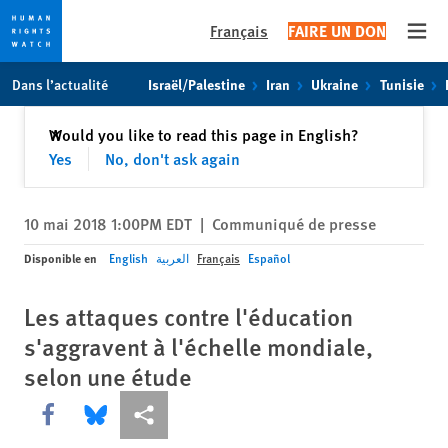
Français
FAIRE UN DON
Open
Skip
Skip
Dans l’actualité
Israël/Palestine
Iran
Ukraine
Tunisie
to
to
cookie
main
Fermer
Would you like to read this page in English?
✕
privacy
content
Yes
No, don't ask again
notice
10 mai 2018 1:00PM EDT
|
Communiqué de presse
Disponible en
English
العربية
Français
Español
Les attaques contre l'éducation
s'aggravent à l'échelle mondiale,
selon une étude
Share this via Facebook
Share this via Bluesky
Share this via Partagez