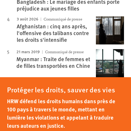
Bangladesh : Le mariage des enfants porte
préjudice aux jeunes filles
3 août 2026
Communiqué de presse
Afghanistan : cinq ans après,
l'offensive des talibans contre
les droits s'intensifie
21 mars 2019
Communiqué de presse
Myanmar : Traite de femmes et
de filles transportées en Chine
Protéger les droits, sauver des vies
HRW défend les droits humains dans près de
100 pays à travers le monde, mettant en
lumière les violations et appelant à traduire
leurs auteurs en justice.