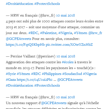
#Droitàéducation
#ProtectSchools
— HRW en français (@hrw_fr)
10 mai 2018
4 pays ont subi plus de 1000 attaques contre leurs écoles entre
2013 et 2017 – soit une moyenne d'une attaque, commise un
jour sur deux.
#RDC
,
#Palestine
,
#Nigeria
,
#Yémen
@hrw_fr
@GCPEAtweets
Pour en savoir plus, consulter:
https://t.co/FqtQ8KbpHb
pic.twitter.com/XOteYZnHbZ
— Perrine Vaillant (@perrinev)
10 mai 2018
Aggravation des attaques contre les
#écoles
à travers le
monde en 2013-17. Parmi les pays/zones les + touché(e)s :
#Syrie
#Yémen
#RDC
#Philippines
#SoudanSud
#Nigeria
#Gaza
https://t.co/04U1ui2Ph1
…
@GCPEAtweets
#Droitàéducation
#ProtectSchools
— HRW en français (@hrw_fr)
10 mai 2018
Un nouveau rapport d'
@GCPEAtweets
signale qu'à l'échelle
mondiale, les attaques délibérées et indiscriminées contre les