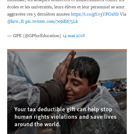
écoles et les universités, leurs élèves et leur personnel se sont
aggravées ces 5 dernières années
https://t.co/gX03YPOsXb
Via
@hrw_fr
pic.twitter.com/7e9iE675Lk
— GPE (@GPforEducation)
14 mai 2018
Your tax deductible gift can help stop
human rights violations and save lives
around the world.