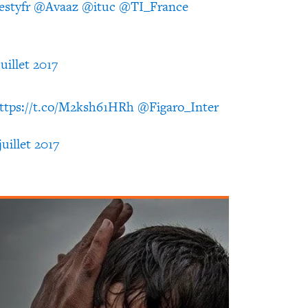
styfr
@Avaaz
@ituc
@TI_France
juillet 2017
ttps://t.co/M2ksh61HRh
@Figaro_Inter
juillet 2017