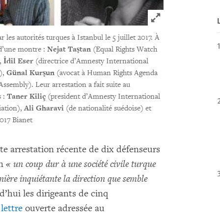
Click to expand 
les autorités turques à Istanbul le 5 juillet 2017. À
s d’une montre :
Nejat Taştan
(Equal Rights Watch
,
İdil Eser
(directrice d’Amnesty International
),
Günal Kurşun
(avocat à Human Rights Agenda
Assembly). Leur arrestation a fait suite au
s :
Taner Kiliç
(president d’Amnesty International
ation),
Ali Gharavi
(de nationalité suédoise) et
017 Bianet
nte arrestation récente de dix défenseurs
un
« un coup dur à une société civile turque
nière inquiétante la direction que semble
d’hui les dirigeants de cinq
e
lettre
ouverte adressée au