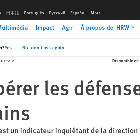
languages
h
日本語
Português
Русский
Español
More
ultimédia
Impact
Agir
À propos de HRW
sh?
Yes
No, don't ask again
presse
Disponible en
ibérer les défens
ains
 est un indicateur inquiétant de la directio