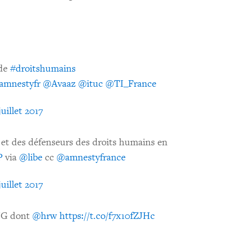
 de
#droitshumains
amnestyfr
@Avaaz
@ituc
@TI_France
juillet 2017
r et des défenseurs des droits humains en
P
via
@libe
cc
@amnestyfrance
juillet 2017
ONG dont
@hrw
https://t.co/f7x10fZJHc