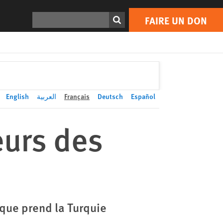
FAIRE UN DON
Print
Rechercher
FAIRE UN DON
English
العربية
Français
Deutsch
Español
eurs des
n que prend la Turquie