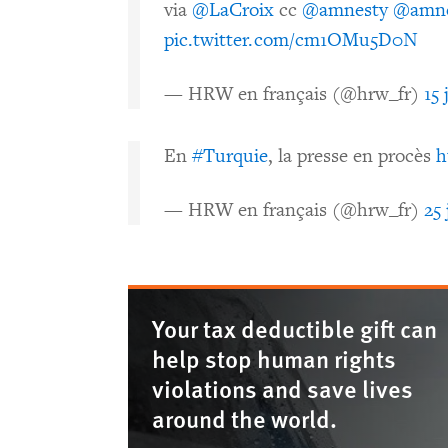
via
@LaCroix
cc
@amnesty
@amne
pic.twitter.com/cm1OMu5D0N
— HRW en français (@hrw_fr)
15 
En
#Turquie
, la presse en procès
h
— HRW en français (@hrw_fr)
25 
Your tax deductible gift can
help stop human rights
violations and save lives
around the world.