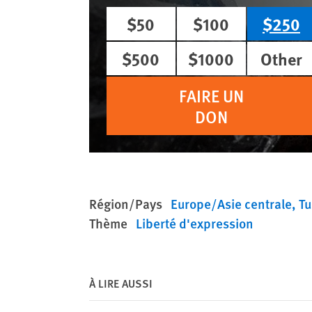
$50
$100
$250
$500
$1000
Other
FAIRE UN
DON
Région/Pays
Europe/Asie centrale
Tu
Thème
Liberté d'expression
À LIRE AUSSI