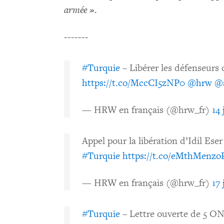
armée »
.
-------
#Turquie
– Libérer les défenseurs
https://t.co/MccCI5zNP0
@hrw
@
— HRW en français (@hrw_fr)
14 
Appel pour la libération d’Idil Ese
#Turquie
https://t.co/eMthMenzo
— HRW en français (@hrw_fr)
17 
#Turquie
– Lettre ouverte de 5 