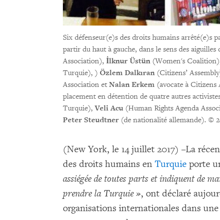
Six défenseur(e)s des droits humains arrêté(e)s par 
partir du haut à gauche, dans le sens des aiguille
Association),
İlknur Üstün (
Women's Coalition)
Turquie), )
Özlem Dalkıran
(Citizens’ Assembly
Association et
Nalan Erkem (
avocate à Citizens 
placement en détention de quatre autres activiste
Turquie),
Veli Acu
(Human Rights Agenda Associ
Peter Steudtner
(de nationalité allemande).
© 2
(New York, le 14 juillet 2017) –La réce
des droits humains en
Turquie
porte 
assiégée de toutes parts et indiquent de ma
prendre la Turquie »
, ont déclaré aujour
organisations internationales dans un