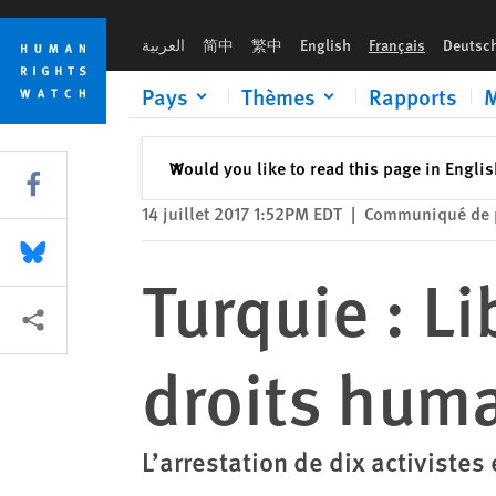
Skip
Skip
Turquie : Libérer les défenseurs des droits humains
to
to
العربية
简中
繁中
English
Français
Deutsc
cookie
main
privacy
content
Pays
Thèmes
Rapports
M
notice
Fermer
Would you like to read this page in Engli
✕
Share this via Facebook
14 juillet 2017 1:52PM EDT
|
Communiqué de 
Share this via Bluesky
Turquie : L
Share this via Partagez
droits hum
L’arrestation de dix activistes