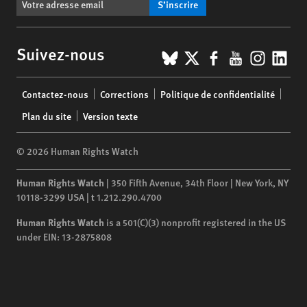
S’inscrire
BlueSky
X
Facebook
YouTub
Insta
Lin
Suivez-nous
Footer
Contactez-nous
Corrections
Politique de confidentialité
menu
Plan du site
Version texte
© 2026 Human Rights Watch
Human Rights Watch
| 350 Fifth Avenue, 34th Floor | New York,
NY
10118-3299
USA
|
t
1.212.290.4700
Human Rights Watch
is a 501(C)(3) nonprofit registered in the US
under EIN: 13-2875808