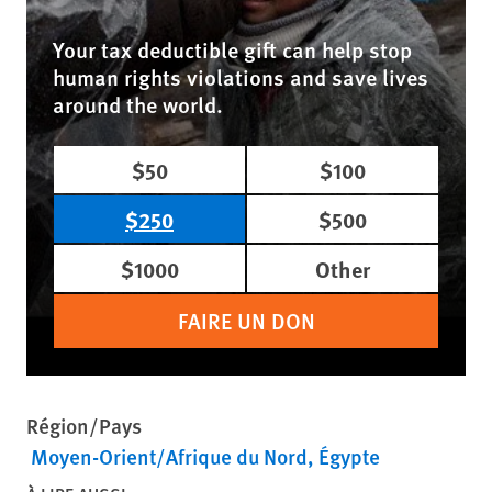
Your tax deductible gift can help stop
human rights violations and save lives
around the world.
$50
$100
$250
$500
$1000
Other
FAIRE UN DON
Région/Pays
Moyen-Orient/Afrique du Nord
Égypte