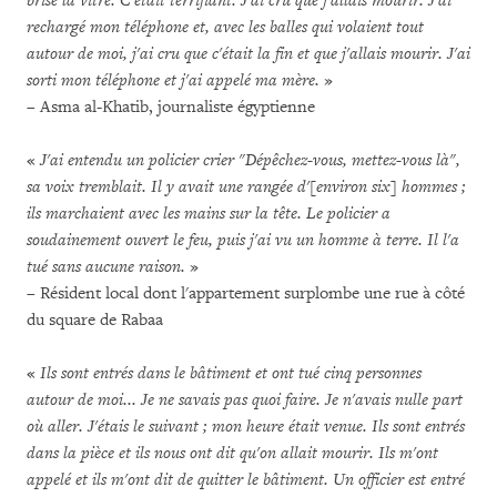
brisé la vitre. C'était terrifiant. J'ai cru que j'allais mourir. J'ai
rechargé mon téléphone et, avec les balles qui volaient tout
autour de moi, j'ai cru que c'était la fin et que j'allais mourir. J'ai
sorti mon téléphone et j'ai appelé ma mère.
»
– Asma al-Khatib, journaliste égyptienne
«
J'ai entendu un policier crier "Dépêchez-vous, mettez-vous là",
sa voix tremblait. Il y avait une rangée d'[environ six] hommes ;
ils marchaient avec les mains sur la tête. Le policier a
soudainement ouvert le feu, puis j'ai vu un homme à terre. Il l'a
tué sans aucune raison.
»
– Résident local dont l'appartement surplombe une rue à côté
du square de Rabaa
«
Ils sont entrés dans le bâtiment et ont tué cinq personnes
autour de moi... Je ne savais pas quoi faire. Je n'avais nulle part
où aller. J'étais le suivant ; mon heure était venue. Ils sont entrés
dans la pièce et ils nous ont dit qu'on allait mourir. Ils m'ont
appelé et ils m'ont dit de quitter le bâtiment. Un officier est entré