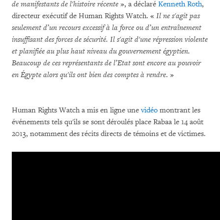
de manifestants de l'histoire récente
», a déclaré
Kenneth Roth
,
directeur exécutif de Human Rights Watch. «
Il ne s'agit pas
seulement d’un recours excessif à la force ou d’un entraînement
insuffisant des forces de sécurité. Il s'agit d'une répression violente
et planifiée au plus haut niveau du gouvernement égyptien.
Beaucoup de ces représentants de l’Etat sont encore au pouvoir
en Égypte alors qu'ils ont bien des comptes à rendre
. »
Human Rights Watch a mis en ligne une
vidéo
montrant les
événements tels qu'ils se sont déroulés place Rabaa le 14 août
2013, notamment des récits directs de témoins et de victimes.