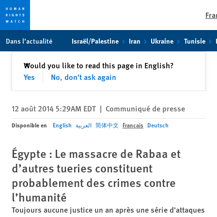
Fra
Skip
Skip
Dans l’actualité
Israël/Palestine
Iran
Ukraine
Tunisie
to
to
cookie
main
Fermer
Would you like to read this page in English?
✕
privacy
content
Yes
No, don't ask again
notice
12 août 2014 5:29AM EDT
|
Communiqué de presse
Disponible en
English
العربية
简体中文
Français
Deutsch
Égypte : Le massacre de Rabaa et
d’autres tueries constituent
probablement des crimes contre
l’humanité
Toujours aucune justice un an après une série d'attaques