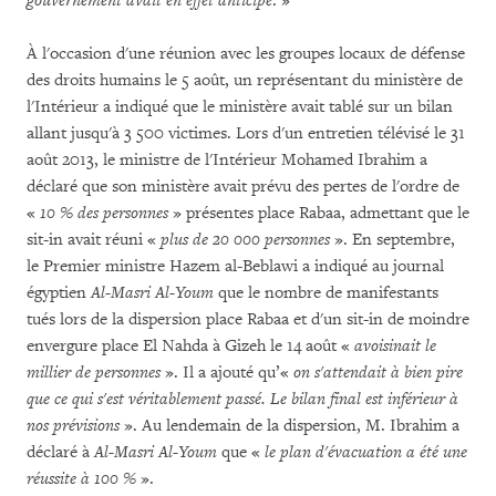
gouvernement avait en effet anticipé
. »
À l'occasion d'une réunion avec les groupes locaux de défense
des droits humains le 5 août, un représentant du ministère de
l'Intérieur a indiqué que le ministère avait tablé sur un bilan
allant jusqu'à 3 500 victimes. Lors d'un entretien télévisé le 31
août 2013, le ministre de l'Intérieur Mohamed Ibrahim a
déclaré que son ministère avait prévu des pertes de l'ordre de
«
10 % des personnes
» présentes place Rabaa, admettant que le
sit-in avait réuni «
plus de 20 000 personnes
». En septembre,
le Premier ministre Hazem al-Beblawi a indiqué au journal
égyptien
Al-Masri Al-Youm
que le nombre de manifestants
tués lors de la dispersion place Rabaa et d'un sit-in de moindre
envergure place El Nahda à Gizeh le 14 août «
avoisinait le
millier de personnes
». Il a ajouté qu’«
on s'attendait à bien pire
que ce qui s'est véritablement passé.
Le bilan final est inférieur à
nos prévisions
». Au lendemain de la dispersion, M. Ibrahim a
déclaré à
Al-Masri Al-Youm
que «
le plan d'évacuation a été une
réussite à 100 %
».