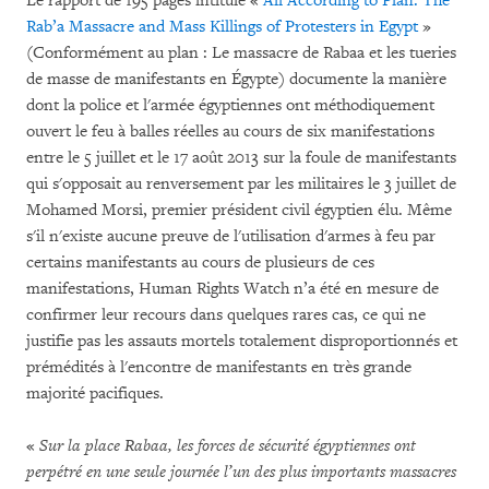
Le rapport de 195 pages intitulé «
All According to Plan: The
Rab’a Massacre and Mass Killings of Protesters in Egypt
»
(Conformément au plan : Le massacre de Rabaa et les tueries
de masse de manifestants en Égypte) documente la manière
dont la police et l'armée égyptiennes ont méthodiquement
ouvert le feu à balles réelles au cours de six manifestations
entre le 5 juillet et le 17 août 2013 sur la foule de manifestants
qui s'opposait au renversement par les militaires le 3 juillet de
Mohamed Morsi, premier président civil égyptien élu. Même
s'il n'existe aucune preuve de l'utilisation d'armes à feu par
certains manifestants au cours de plusieurs de ces
manifestations, Human Rights Watch n’a été en mesure de
confirmer leur recours dans quelques rares cas, ce qui ne
justifie pas les assauts mortels totalement disproportionnés et
prémédités à l'encontre de manifestants en très grande
majorité pacifiques.
«
Sur la place Rabaa, les forces de sécurité égyptiennes ont
perpétré en une seule journée l’un des plus importants massacres