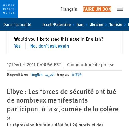
Français
FAIRE UN DON
Open
Skip
Skip
Dans l’actualité
Israël/Palestine
Iran
Ukraine
Tunisie
to
to
cookie
main
Fermer
Would you like to read this page in English?
✕
privacy
content
Yes
No, don't ask again
notice
17 février 2011 11:00PM EST
|
Communiqué de presse
Disponible en
English
العربية
Français
日本語
Libye : Les forces de sécurité ont tué
de nombreux manifestants
participant à la « Journée de la colère
»
La répression brutale a déjà fait 24 morts et des