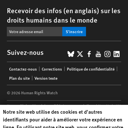
Recevoir des infos (en anglais) sur les
droits humains dans le monde
S’inscrire
BlueSky
X
Facebook
YouTub
Insta
Lin
Suivez-nous
Footer
Contactez-nous
Corrections
Politique de confidentialité
menu
Plan du site
Version texte
© 2026 Human Rights Watch
Human Rights Watch
| 350 Fifth Avenue, 34th Floor | New York,
NY
Human Rights Watch cookie preferences
Notre site web utilise des cookies et d'autres
10118-3299
USA
|
t
1.212.290.4700
identifiants pour aider à améliorer votre expérience en
Human Rights Watch
is a 501(C)(3) nonprofit registered in the US
ligne. En utilisant notre site web, vous confirmez votre