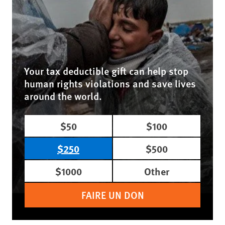
Your tax deductible gift can help stop
human rights violations and save lives
around the world.
$50
$100
$250
$500
$1000
Other
FAIRE UN DON