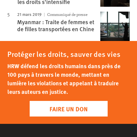
les droits s'intensifie
21 mars 2019
Communiqué de presse
Myanmar : Traite de femmes et
de filles transportées en Chine
Protéger les droits, sauver des vies
HRW défend les droits humains dans près de
100 pays à travers le monde, mettant en
lumière les violations et appelant à traduire
leurs auteurs en justice.
FAIRE UN DON