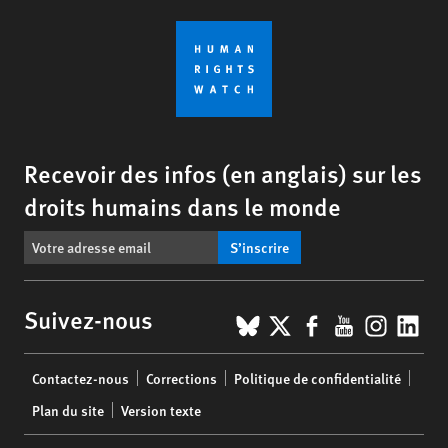
Recevoir des infos (en anglais) sur les
droits humains dans le monde
S’inscrire
BlueSky
X
Facebook
YouTub
Insta
Lin
Suivez-nous
Footer
Contactez-nous
Corrections
Politique de confidentialité
menu
Plan du site
Version texte