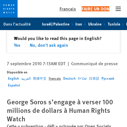
Français
FAIRE UN DON
Open
Skip
Skip
Dans l’actualité
Israël/Palestine
Iran
Ukraine
Tunisie
to
to
cookie
main
Fermer
Would you like to read this page in English?
✕
privacy
content
Yes
No, don't ask again
notice
7 septembre 2010 7:13AM EDT
|
Communiqué de presse
Disponible en
English
العربية
简体中文
Français
Deutsch
עברית
日本語
Русский
Español
George Soros s’engage à verser 100
millions de dollars à Human Rights
Watch
Cette « subvention - défi » octroyée par Open Society