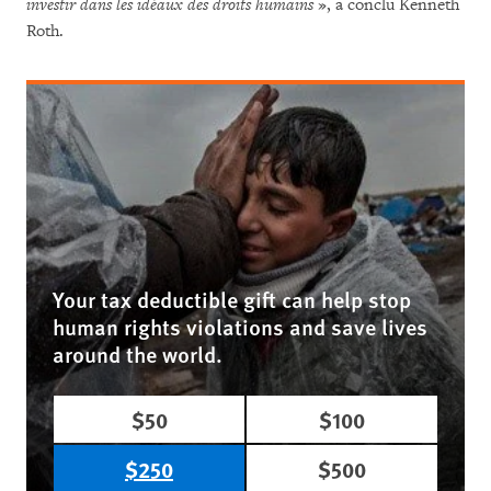
investir dans les idéaux des droits humains
», a conclu Kenneth
Roth.
Your tax deductible gift can help stop
human rights violations and save lives
around the world.
$50
$100
$250
$500