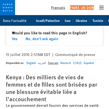
Français
FAIRE UN DON
Open
Skip
Skip
Dans l’actualité
Israël/Palestine
Iran
Ukraine
Tunisie
to
to
cookie
main
Fermer
Would you like to read this page in English?
✕
privacy
content
Yes
No, don't ask again
notice
15 juillet 2010 2:57AM EDT
|
Communiqué de presse
Disponible en
English
العربية
Français
Deutsch
日本語
Español
Kenya : Des milliers de vies de
femmes et de filles sont brisées par
une blessure évitable liée a
l’accouchement
Le gouvernement devrait fournir des services de santé