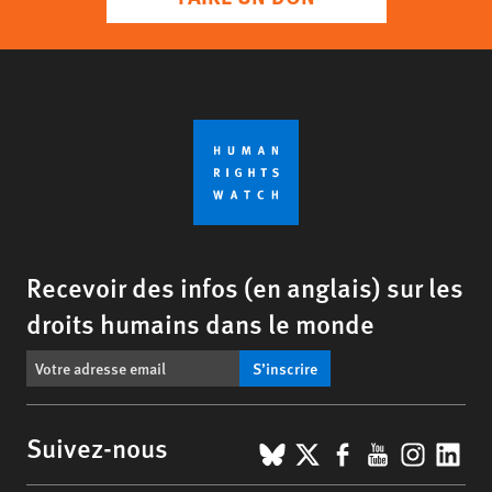
Recevoir des infos (en anglais) sur les
droits humains dans le monde
S’inscrire
BlueSky
X
Facebook
YouTub
Insta
Lin
Suivez-nous