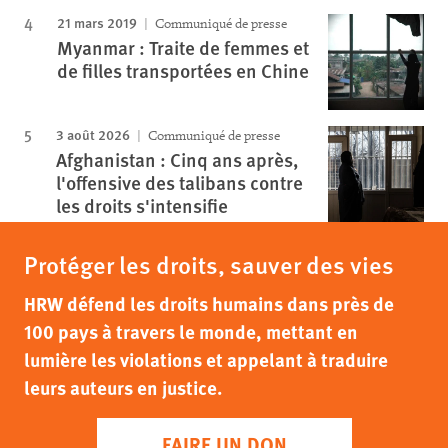
21 mars 2019
Communiqué de presse
Myanmar : Traite de femmes et
de filles transportées en Chine
3 août 2026
Communiqué de presse
Afghanistan : Cinq ans après,
l'offensive des talibans contre
les droits s'intensifie
Protéger les droits, sauver des vies
HRW défend les droits humains dans près de
100 pays à travers le monde, mettant en
lumière les violations et appelant à traduire
leurs auteurs en justice.
FAIRE UN DON