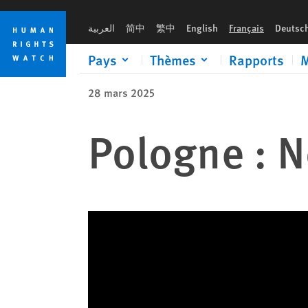
Skip
Skip
to
to
العربية
简中
繁中
English
Français
Deutsc
cookie
main
privacy
content
Pays
Thèmes
Rapports
M
notice
28 mars 2025
Pologne : N