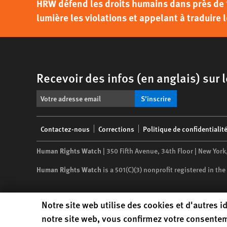
HRW défend les droits humains dans près de 
lumière les violations et appelant à traduire l
Recevoir des infos (en anglais) sur
S’inscrire
Footer
Contactez-nous
Corrections
Politique de confidentialit
menu
Human Rights Watch
| 350 Fifth Avenue, 34th Floor | New York
Human Rights Watch
is a 501(C)(3) nonprofit registered in t
Human Rights Watch cookie preferences
Notre site web utilise des cookies et d'autres id
notre site web, vous confirmez votre consentem