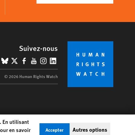
Suivez-nous
BlueSky
X
Facebook
YouTube
Instagram
LinkedIn
© 2026 Human Rights Watch
 En utilisant
Autres options
our en savoir
Accepter