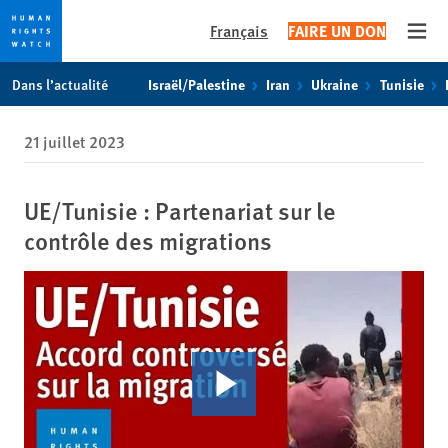
Français
FAIRE UN DON
Open
Skip
Skip
Dans l’actualité
Israël/Palestine
Iran
Ukraine
Tunisie
to
to
cookie
main
21 juillet 2023
privacy
content
notice
UE/Tunisie : Partenariat sur le
contrôle des migrations